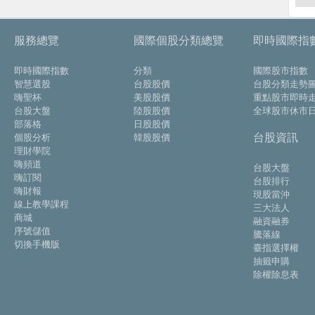
服務總覽
國際個股分類總覽
即時國際指
即時國際指數
分類
國際股市指數
智慧選股
台股股價
台股分類走勢
嗨聖杯
美股股價
重點股市即時
台股大盤
陸股股價
全球股市休市
部落格
日股股價
台股資訊
個股分析
韓股股價
理財學院
嗨頻道
台股大盤
嗨訂閱
台股排行
嗨財報
現股當沖
線上教學課程
三大法人
商城
融資融券
序號儲值
騰落線
切換手機版
臺指選擇權
抽籤申購
除權除息表