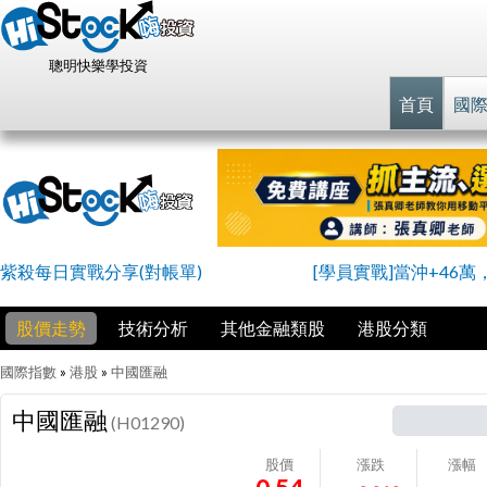
聰明快樂學投資
首頁
國
紫殺每日實戰分享(對帳單)
[學員實戰]當沖+46萬
股價走勢
技術分析
其他金融類股
港股分類
國際指數
»
港股
»
中國匯融
中國匯融
(H01290)
股價
漲跌
漲幅