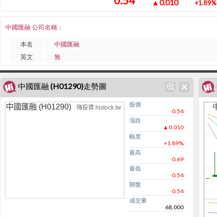
0.54
▲0.010
+1.89%
中國匯融 公司名稱：
本名
中國匯融
英文
無
中國匯融 (H01290)走勢圖
股價
中國匯融 (H01290)
嗨投資 histock.tw
0.54
漲跌
▲0.010
幅度
+1.89%
最高
0.69
最低
0.54
開盤
0.54
成交量
68,000