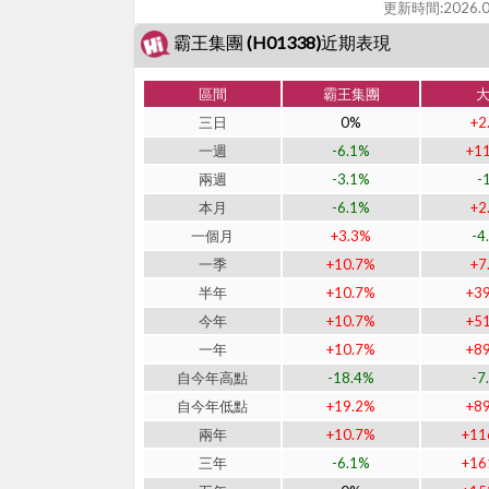
更新時間:
2026.0
霸王集團 (H01338)近期表現
區間
霸王集團
三日
0%
+2
一週
-6.1%
+1
兩週
-3.1%
-
本月
-6.1%
+2
一個月
+3.3%
-4
一季
+10.7%
+7
半年
+10.7%
+3
今年
+10.7%
+5
一年
+10.7%
+8
自今年高點
-18.4%
-7
自今年低點
+19.2%
+8
兩年
+10.7%
+11
三年
-6.1%
+16