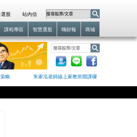
自選股
站內信
課程專區
智慧選股
嗨財報
商城
網策略
朱家泓老師線上家教班開課囉