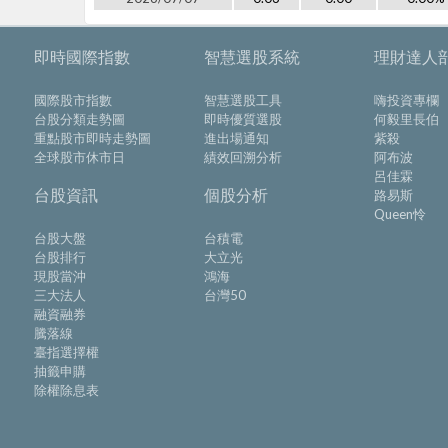
即時國際指數
智慧選股系統
理財達人
國際股市指數
智慧選股工具
嗨投資專欄
台股分類走勢圖
即時優質選股
何毅里長伯
重點股市即時走勢圖
進出場通知
紫殺
全球股市休市日
績效回溯分析
阿布波
呂佳霖
台股資訊
個股分析
路易斯
Queen怜
台股大盤
台積電
台股排行
大立光
現股當沖
鴻海
三大法人
台灣50
融資融券
騰落線
臺指選擇權
抽籤申購
除權除息表