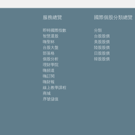
服務總覽
國際個股分類總覽
即時國際指數
分類
智慧選股
台股股價
嗨聖杯
美股股價
台股大盤
陸股股價
部落格
日股股價
個股分析
韓股股價
理財學院
嗨頻道
嗨訂閱
嗨財報
線上教學課程
商城
序號儲值