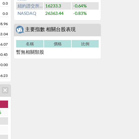
0.0
紐約證交所NYSE
16233.3
-0.64%
NASDAQ
26363.44
-0.83%
0.0
38.96
主要指數 相關台股表現
43.04
名稱
價格
比例
36.07
暫無相關類股
40.45
0.00
6:23
%
%