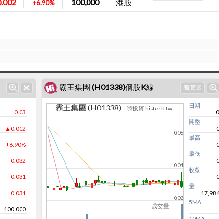
.002
100,000
港股
+6.90%
霸王集團 (H01338)個股K線
日期
霸王集團 (H01338)
嗨投資 histock.tw
0.03
0
開盤
▲0.002
0.06
最高
+6.90%
最低
0.032
0.04
收盤
0.031
量
0.031
17,98
0.02
5MA
成交量
100,000
10MA