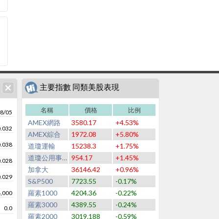
主要指數 同類美股表現
名稱
價格
比例
8/05
AMEX網路
3580.17
+4.53%
0.032
AMEX綜合
1972.08
+5.80%
0.038
道瓊運輸
15238.3
+1.75%
道瓊公用事業
954.17
+1.45%
0.028
加拿大
36146.42
+0.96%
0.029
S&P500
7723.55
-0.17%
羅素1000
4204.36
-0.22%
4,000
羅素3000
4389.55
-0.24%
0.0
羅素2000
3019.188
-0.59%