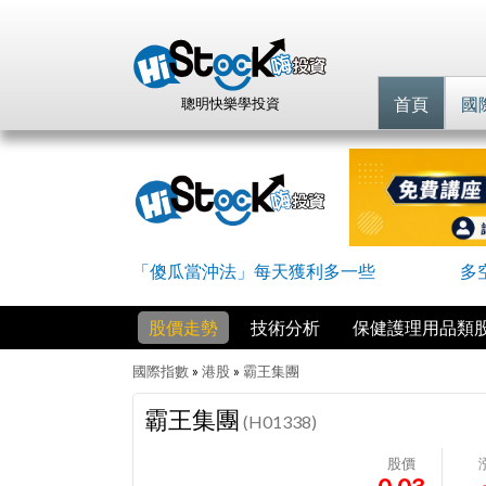
首頁
國
聰明快樂學投資
「傻瓜當沖法」每天獲利多一些
多
股價走勢
技術分析
保健護理用品類
國際指數
»
港股
»
霸王集團
霸王集團
(H01338)
股價