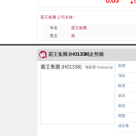
0.03
▲0
霸王集團 公司名稱：
本名
霸王集團
英文
無
霸王集團 (H01338)走勢圖
股價
霸王集團 (H01338)
嗨投資 histock.tw
漲跌
幅度
最高
最低
開盤
成交量