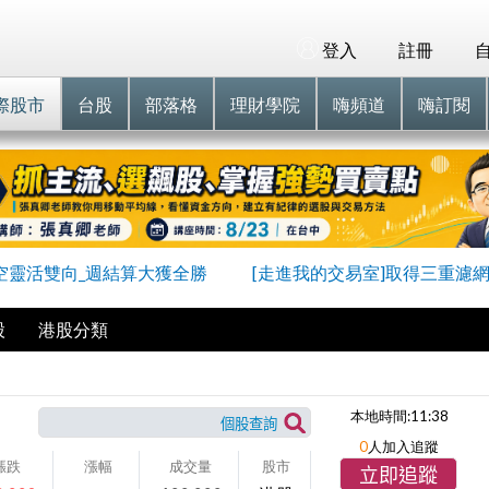
登入
註冊
際股市
台股
部落格
理財學院
嗨頻道
嗨訂閱
空靈活雙向_週結算大獲全勝
[走進我的交易室]取得三重濾
股
港股分類
本地時間:
11:38
0
人加入追蹤
漲跌
漲幅
成交量
股市
立即追蹤