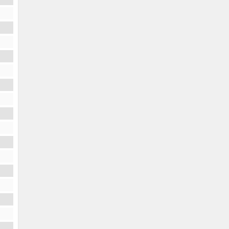
%
%
%
%
%
%