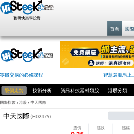
聰明快樂學投資
首頁
國
零股交易的必修課程
智慧選股馬上
股價走勢
技術分析
資訊科技器材類股
港股分類
國際指數
»
港股
»
中天國際
中天國際
(H02379)
股價
漲跌
漲幅