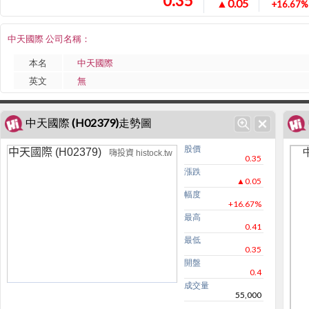
0.35
▲0.05
+16.67%
中天國際 公司名稱：
本名
中天國際
英文
無
中天國際 (H02379)走勢圖
股價
中天國際 (H02379)
嗨投資 histock.tw
0.35
漲跌
▲0.05
幅度
+16.67%
最高
0.41
最低
0.35
開盤
0.4
成交量
55,000