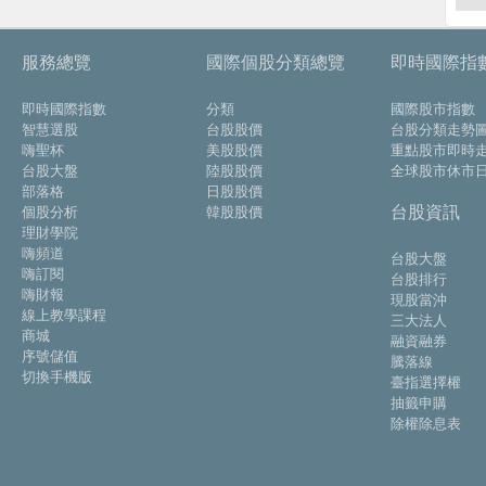
服務總覽
國際個股分類總覽
即時國際指
即時國際指數
分類
國際股市指數
智慧選股
台股股價
台股分類走勢
嗨聖杯
美股股價
重點股市即時
台股大盤
陸股股價
全球股市休市
部落格
日股股價
台股資訊
個股分析
韓股股價
理財學院
嗨頻道
台股大盤
嗨訂閱
台股排行
嗨財報
現股當沖
線上教學課程
三大法人
商城
融資融券
序號儲值
騰落線
切換手機版
臺指選擇權
抽籤申購
除權除息表