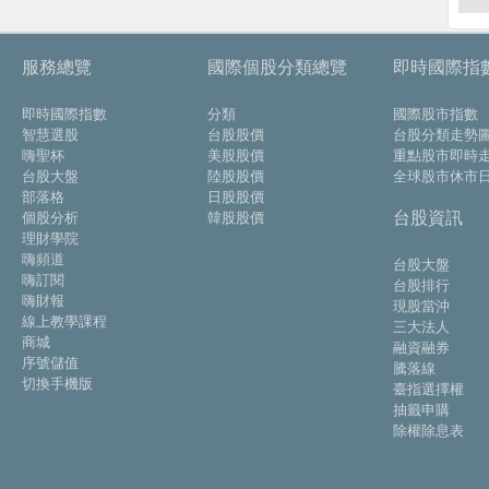
服務總覽
國際個股分類總覽
即時國際指
即時國際指數
分類
國際股市指數
智慧選股
台股股價
台股分類走勢
嗨聖杯
美股股價
重點股市即時
台股大盤
陸股股價
全球股市休市
部落格
日股股價
台股資訊
個股分析
韓股股價
理財學院
嗨頻道
台股大盤
嗨訂閱
台股排行
嗨財報
現股當沖
線上教學課程
三大法人
商城
融資融券
序號儲值
騰落線
切換手機版
臺指選擇權
抽籤申購
除權除息表