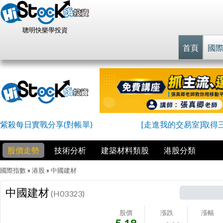
聰明快樂學投資
首頁
國
紫殺每日實戰分享(對帳單)
[走進我的交易室]取得
股價走勢
技術分析
建築材料類股
港股分類
國際指數
»
港股
»
中國建材
中國建材
(H03323)
股價
漲跌
漲幅