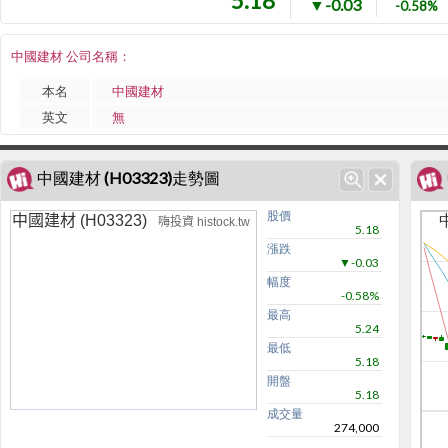
5.18
▼-0.03
-0.58%
中國建材 公司名稱：
本名
中國建材
英文
無
中國建材 (H03323)走勢圖
股價
中國建材 (H03323)
嗨投資 histock.tw
5.18
漲跌
▼-0.03
幅度
-0.58%
最高
5.24
最低
5.18
開盤
5.18
成交量
274,000