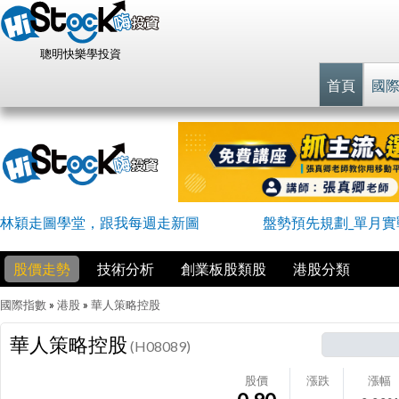
聰明快樂學投資
首頁
國
林穎走圖學堂，跟我每週走新圖
盤勢預先規劃_單月實戰
股價走勢
技術分析
創業板股類股
港股分類
國際指數
»
港股
»
華人策略控股
華人策略控股
(H08089)
股價
漲跌
漲幅