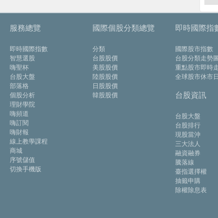
服務總覽
國際個股分類總覽
即時國際指
即時國際指數
分類
國際股市指數
智慧選股
台股股價
台股分類走勢
嗨聖杯
美股股價
重點股市即時
台股大盤
陸股股價
全球股市休市
部落格
日股股價
台股資訊
個股分析
韓股股價
理財學院
嗨頻道
台股大盤
嗨訂閱
台股排行
嗨財報
現股當沖
線上教學課程
三大法人
商城
融資融券
序號儲值
騰落線
切換手機版
臺指選擇權
抽籤申購
除權除息表