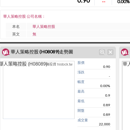
0.90
--
0.00%
華人策略控股 公司名稱：
本名
華人策略控股
英文
無
華人策略控股 (H08089)走勢圖
股價
華人
華人策略控股 (H08089)
嗨投資 histock.tw
0.90
漲跌
-
幅度
0.00%
最高
0.9
最低
0.89
開盤
0.89
成交量
22,000