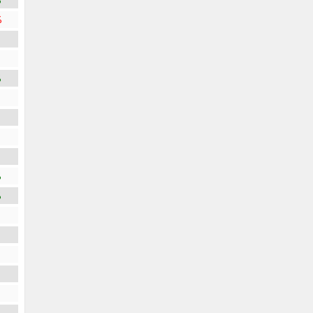
%
%
%
%
%