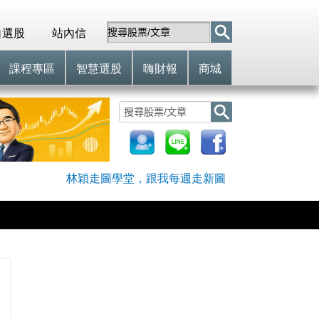
自選股
站內信
課程專區
智慧選股
嗨財報
商城
林穎走圖學堂，跟我每週走新圖