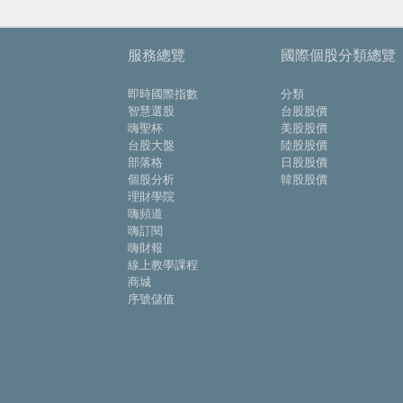
服務總覽
國際個股分類總覽
即時國際指數
分類
智慧選股
台股股價
嗨聖杯
美股股價
台股大盤
陸股股價
部落格
日股股價
個股分析
韓股股價
理財學院
嗨頻道
嗨訂閱
嗨財報
線上教學課程
商城
序號儲值