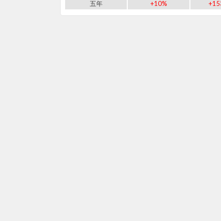
五年
+10%
+15