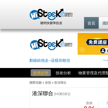
首頁
國
聰明快樂學投資
劃線給他走~這樣你敢信
一
股價走勢
技術分析
物業管理及代理
國際指數
»
港股
»
港深聯合
港深聯合
(H08181)
股價