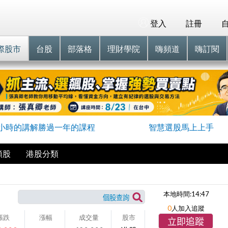
登入
註冊
際股市
台股
部落格
理財學院
嗨頻道
嗨訂閱
小時的講解勝過一年的課程
智慧選股馬上上手
類股
港股分類
本地時間:
14:47
0
人加入追蹤
漲跌
漲幅
成交量
股市
立即追蹤