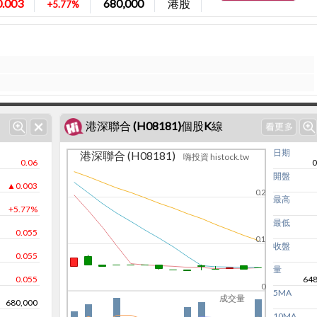
.003
680,000
港股
+5.77%
港深聯合 (H08181)個股K線
日期
港深聯合 (H08181)
嗨投資 histock.tw
0.06
0
開盤
▲0.003
0.2
最高
+5.77%
最低
0.055
0.1
收盤
0.055
量
0.055
648
0
5MA
成交量
680,000
10MA