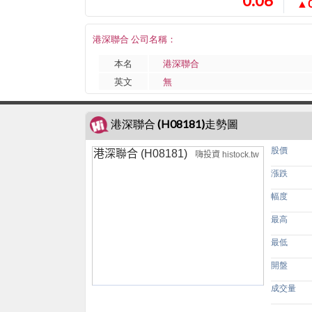
0.06
▲0
港深聯合 公司名稱：
本名
港深聯合
英文
無
港深聯合 (H08181)走勢圖
股價
港深聯合 (H08181)
嗨投資 histock.tw
漲跌
幅度
最高
最低
開盤
成交量