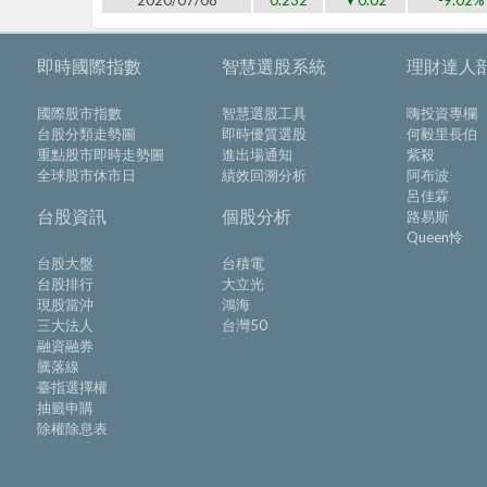
2020/07/08
0.232
▼0.02
-9.02%
即時國際指數
智慧選股系統
理財達人
國際股市指數
智慧選股工具
嗨投資專欄
台股分類走勢圖
即時優質選股
何毅里長伯
重點股市即時走勢圖
進出場通知
紫殺
全球股市休市日
績效回溯分析
阿布波
呂佳霖
台股資訊
個股分析
路易斯
Queen怜
台股大盤
台積電
台股排行
大立光
現股當沖
鴻海
三大法人
台灣50
融資融券
騰落線
臺指選擇權
抽籤申購
除權除息表