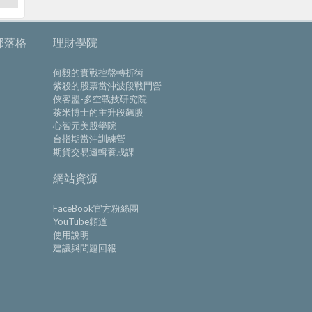
部落格
理財學院
何毅的實戰控盤轉折術
紫殺的股票當沖波段戰鬥營
俠客盟-多空戰技研究院
茶米博士的主升段飆股
心智元美股學院
台指期當沖訓練營
期貨交易邏輯養成課
網站資源
FaceBook官方粉絲團
YouTube頻道
使用說明
建議與問題回報