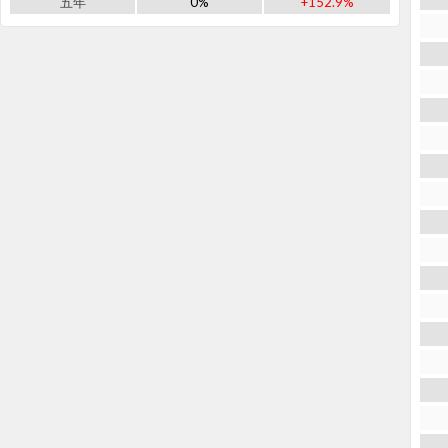
五年
0%
+152.9%