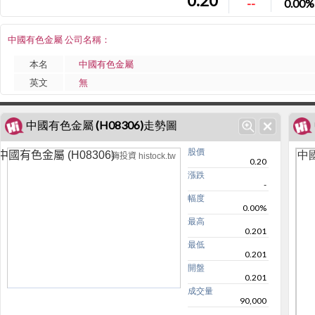
0.20
--
0.00%
中國有色金屬 公司名稱：
本名
中國有色金屬
英文
無
中國有色金屬 (H08306)走勢圖
股價
中國
中國有色金屬 (H08306)
嗨投資 histock.tw
0.20
漲跌
-
幅度
0.00%
最高
0.201
最低
0.201
開盤
0.201
成交量
90,000