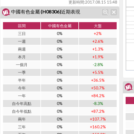
更新時間:
2017.08.15 15:48
中國有色金屬 (H08306)近期表現
區間
中國有色金屬
大盤
三日
0%
+2%
一週
0%
+2.6%
兩週
0%
+1.3%
本月
0%
+1.9%
一個月
0%
-2.8%
一季
0%
+5.5%
半年
0%
+36.5%
今年
0%
+50.7%
一年
0%
+84.2%
自今年高點
0%
-8.3%
自今年低點
0%
+87.2%
兩年
0%
+107.7%
三年
0%
+160.2%