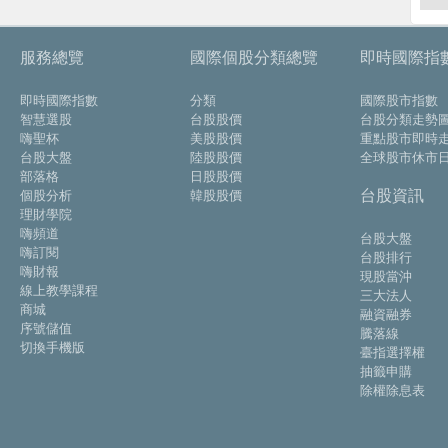
服務總覽
國際個股分類總覽
即時國際指
即時國際指數
分類
國際股市指數
智慧選股
台股股價
台股分類走勢
嗨聖杯
美股股價
重點股市即時
台股大盤
陸股股價
全球股市休市
部落格
日股股價
台股資訊
個股分析
韓股股價
理財學院
嗨頻道
台股大盤
嗨訂閱
台股排行
嗨財報
現股當沖
線上教學課程
三大法人
商城
融資融券
序號儲值
騰落線
切換手機版
臺指選擇權
抽籤申購
除權除息表