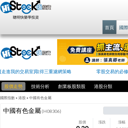
聰明快樂學投資
首頁
國
[走進我的交易室]取得三重濾網策略
零股交易的必
股價走勢
技術分析
創業板股類股
港股分類
國際指數
»
港股
»
中國有色金屬
中國有色金屬
(H08306)
股價
漲跌
漲幅