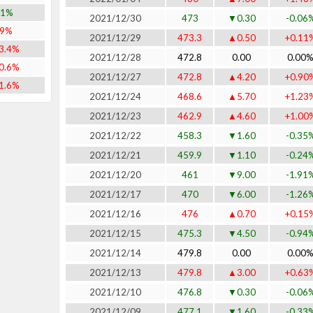
.1%
2021/12/30
473
▼0.30
-0.06
89%
2021/12/29
473.3
▲0.50
+0.11
3.4%
2021/12/28
472.8
0.00
0.00
0.6%
2021/12/27
472.8
▲4.20
+0.90
1.6%
2021/12/24
468.6
▲5.70
+1.23
2021/12/23
462.9
▲4.60
+1.00
2021/12/22
458.3
▼1.60
-0.35
2021/12/21
459.9
▼1.10
-0.24
2021/12/20
461
▼9.00
-1.91
2021/12/17
470
▼6.00
-1.26
2021/12/16
476
▲0.70
+0.15
2021/12/15
475.3
▼4.50
-0.94
2021/12/14
479.8
0.00
0.00
2021/12/13
479.8
▲3.00
+0.63
2021/12/10
476.8
▼0.30
-0.06
2021/12/09
477.1
▼1.60
-0.33