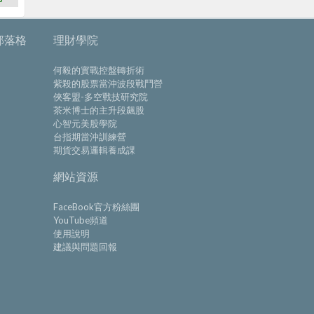
部落格
理財學院
何毅的實戰控盤轉折術
紫殺的股票當沖波段戰鬥營
俠客盟-多空戰技研究院
茶米博士的主升段飆股
心智元美股學院
台指期當沖訓練營
期貨交易邏輯養成課
網站資源
FaceBook官方粉絲團
YouTube頻道
使用說明
建議與問題回報