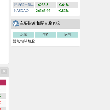
紐約證交所NYSE
16233.3
-0.64%
NASDAQ
26363.44
-0.83%
主要指數 相關台股表現
名稱
價格
比例
暫無相關類股
%
%
%
%