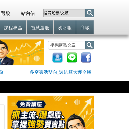
自選股
站內信
課程專區
智慧選股
嗨財報
商城
囉
多空靈活雙向_週結算大獲全勝