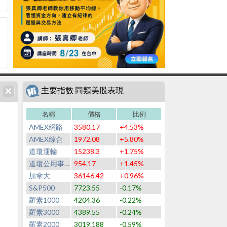
主要指數 同類美股表現
名稱
價格
比例
AMEX網路
3580.17
+4.53%
AMEX綜合
1972.08
+5.80%
道瓊運輸
15238.3
+1.75%
道瓊公用事業
954.17
+1.45%
加拿大
36146.42
+0.96%
S&P500
7723.55
-0.17%
羅素1000
4204.36
-0.22%
羅素3000
4389.55
-0.24%
羅素2000
3019.188
-0.59%