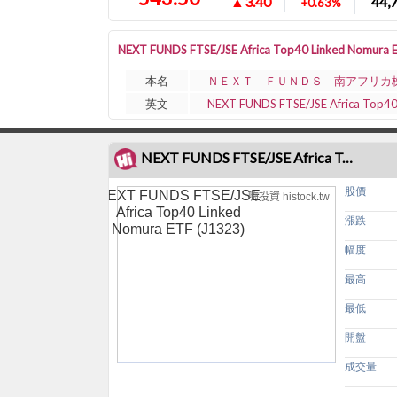
▲3.40
44,
+0.63%
NEXT FUNDS FTSE/JSE Africa Top40 Linked Nomu
本名
ＮＥＸＴ ＦＵＮＤＳ 南アフリカ
英文
NEXT FUNDS FTSE/JSE Africa Top40
NEXT FUNDS FTSE/JSE Africa Top40 Linked Nomura ETF (J1323)走勢圖
股價
NEXT FUNDS FTSE/JSE
嗨投資 histock.tw
Africa Top40 Linked
漲跌
Nomura ETF (J1323)
幅度
最高
最低
開盤
成交量