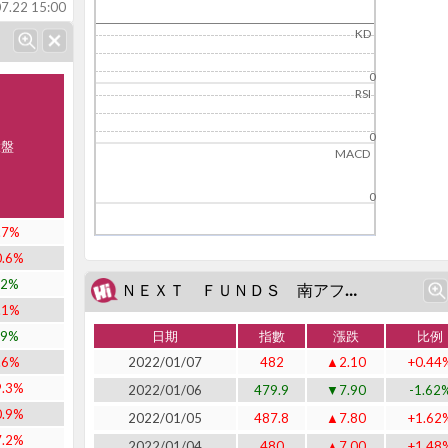
7.22 15:00
KD
0
RSI
0
大盤
MACD
0
.7%
0.6%
.2%
ＮＥＸＴ ＦＵＮＤＳ 南アフリカ株式指数・ＦＴＳＥ／ＪＳＥ Ａｆｒｉｃａ Ｔｏｐ４０連動型上場投信 (J1323)近二十日表現
.1%
.9%
日期
指數
漲跌
比例
.6%
2022/01/07
482
▲2.10
+0.44
9.3%
2022/01/06
479.9
▼7.90
-1.62
0.9%
2022/01/05
487.8
▲7.80
+1.62
7.2%
2022/01/04
480
▲7.00
+1.48