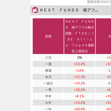
更新時間:
2022.0
ＮＥＸＴ ＦＵＮＤＳ 南アフリカ株式指数・ＦＴＳＥ／ＪＳＥ Ａｆｒｉｃａ Ｔｏｐ４０連動型上場投信 (J1323)近期表現
ＮＥＸＴ ＦＵＮＤ
Ｓ 南アフリカ株式
指数・ＦＴＳＥ／Ｊ
區間
ＳＥ Ａｆｒｉｃ
ａ Ｔｏｐ４０連動
型上場投信
三日
0%
+2
一週
+13.2%
+1
兩週
+16%
-1
本月
+13.2%
+2
一個月
+14.2%
-4
一季
+18.2%
+8
半年
+8.1%
+3
今年
+13.2%
+5
一年
+40.4%
+8