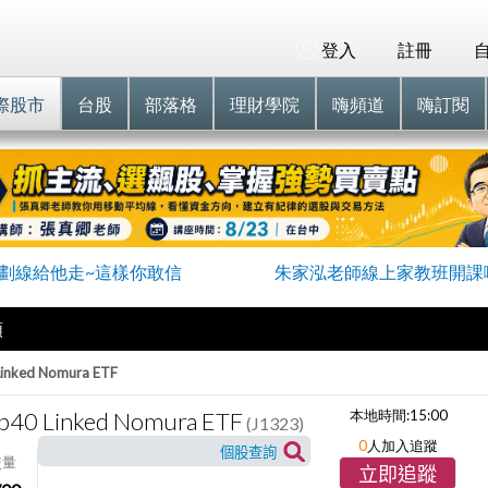
登入
註冊
際股市
台股
部落格
理財學院
嗨頻道
嗨訂閱
劃線給他走~這樣你敢信
朱家泓老師線上家教班開課
類
Linked Nomura ETF
p40 Linked Nomura ETF
本地時間:
15:00
(J1323)
0
人加入追蹤
交量
立即追蹤