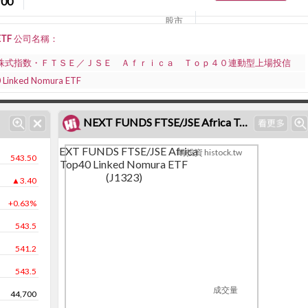
700
股市
日股
ra ETF 公司名稱：
株式指数・ＦＴＳＥ／ＪＳＥ Ａｆｒｉｃａ Ｔｏｐ４０連動型上場投信
 Linked Nomura ETF
NEXT FUNDS FTSE/JSE Africa Top40 Linked Nomura ETF (J1323)個股K線
NEXT FUNDS FTSE/JSE Africa
嗨投資 histock.tw
543.50
Top40 Linked Nomura ETF
(J1323)
▲3.40
+0.63%
543.5
541.2
543.5
成交量
44,700