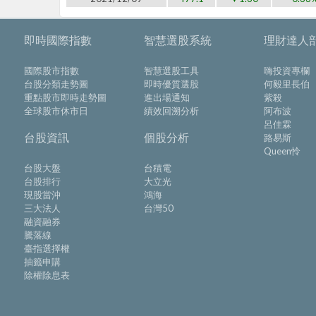
即時國際指數
智慧選股系統
理財達人
國際股市指數
智慧選股工具
嗨投資專欄
台股分類走勢圖
即時優質選股
何毅里長伯
重點股市即時走勢圖
進出場通知
紫殺
全球股市休市日
績效回溯分析
阿布波
呂佳霖
台股資訊
個股分析
路易斯
Queen怜
台股大盤
台積電
台股排行
大立光
現股當沖
鴻海
三大法人
台灣50
融資融券
騰落線
臺指選擇權
抽籤申購
除權除息表