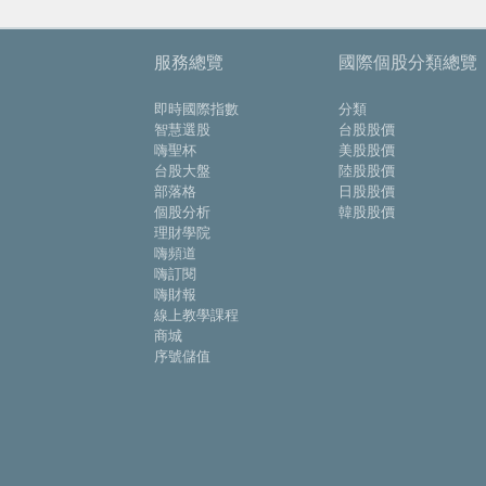
服務總覽
國際個股分類總覽
即時國際指數
分類
智慧選股
台股股價
嗨聖杯
美股股價
台股大盤
陸股股價
部落格
日股股價
個股分析
韓股股價
理財學院
嗨頻道
嗨訂閱
嗨財報
線上教學課程
商城
序號儲值