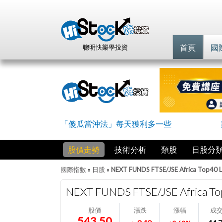
首頁
國
聰明快樂學投資
「傻瓜當沖法」每天獲利多一些
股價走勢
技術分析
類股
日股分
國際指數
»
日股
»
NEXT FUNDS FTSE/JSE Africa Top40 
NEXT FUNDS FTSE/JSE Africa To
股價
漲跌
漲幅
成
543.50