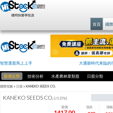
聰明快樂學投資
首頁
國
智慧選股馬上上手
大通膨時代來臨的
股價走勢
技術分析
水產農林業類股
日股分類
國際指數
»
日股
»
KANEKO SEEDS CO.
KANEKO SEEDS CO.
(J1376)
股價
漲跌
漲幅
1417.00