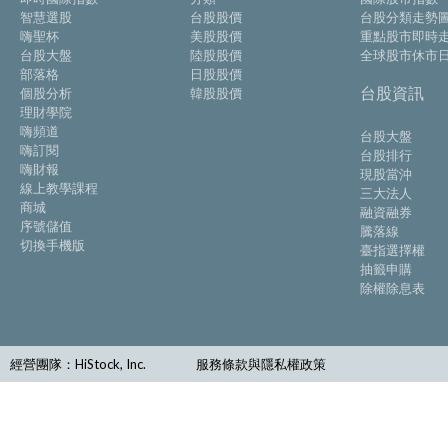
智慧選股
台股股價
台股分類走勢
嗨聖杯
美股股價
重點股市即時
台股大盤
陸股股價
全球股市休市
部落格
日股股價
台股資訊
個股分析
韓股股價
理財學院
嗨頻道
台股大盤
嗨訂閱
台股排行
嗨財報
現股當沖
線上教學課程
三大法人
商城
融資融券
序號儲值
騰落線
切換手機版
臺指選擇權
抽籤申購
除權除息表
經營團隊：HiStock, Inc.
服務條款與隱私權政策