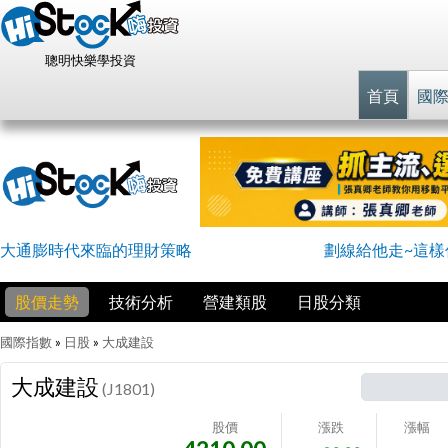
聰明快樂學投資
首頁
國
大通膨時代來臨的理財策略
劃線給他走~這樣
股價走勢
技術分析
營建類股
日股分類
國際指數
»
日股
»
大成建設
大成建設
(J1801)
股價
漲跌
漲幅