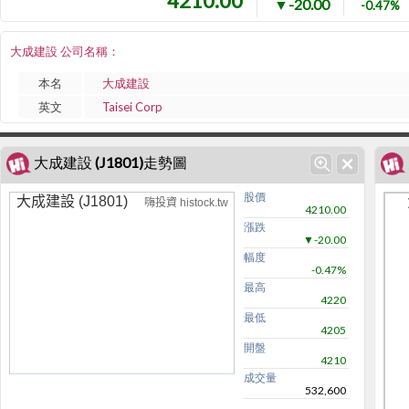
4210.00
▼-20.00
-0.47%
大成建設 公司名稱：
本名
大成建設
英文
Taisei Corp
大成建設 (J1801)走勢圖
股價
大成建設 (J1801)
嗨投資 histock.tw
4210.00
漲跌
▼-20.00
幅度
-0.47%
最高
4220
最低
4205
開盤
4210
成交量
532,600