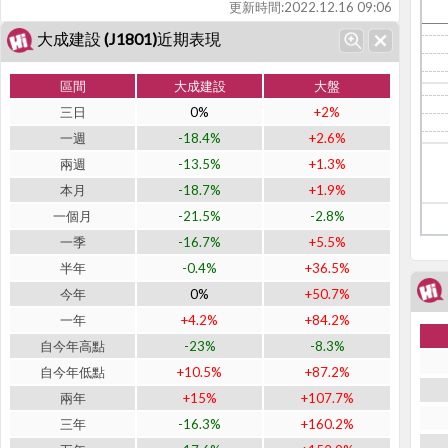
更新時間:
2022.12.16 09:06
大成建設 (J1801)近期表現
區間
大成建設
大盤
三日
0%
+2%
一週
-18.4%
+2.6%
兩週
-13.5%
+1.3%
本月
-18.7%
+1.9%
一個月
-21.5%
-2.8%
一季
-16.7%
+5.5%
半年
-0.4%
+36.5%
今年
0%
+50.7%
一年
+4.2%
+84.2%
自今年高點
-23%
-8.3%
自今年低點
+10.5%
+87.2%
兩年
+15%
+107.7%
三年
-16.3%
+160.2%