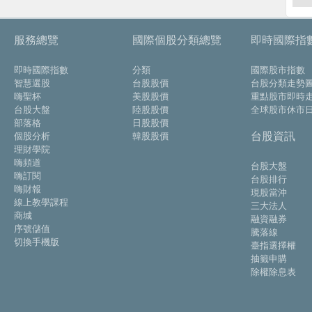
服務總覽
國際個股分類總覽
即時國際指
即時國際指數
分類
國際股市指數
智慧選股
台股股價
台股分類走勢
嗨聖杯
美股股價
重點股市即時
台股大盤
陸股股價
全球股市休市
部落格
日股股價
台股資訊
個股分析
韓股股價
理財學院
嗨頻道
台股大盤
嗨訂閱
台股排行
嗨財報
現股當沖
線上教學課程
三大法人
商城
融資融券
序號儲值
騰落線
切換手機版
臺指選擇權
抽籤申購
除權除息表