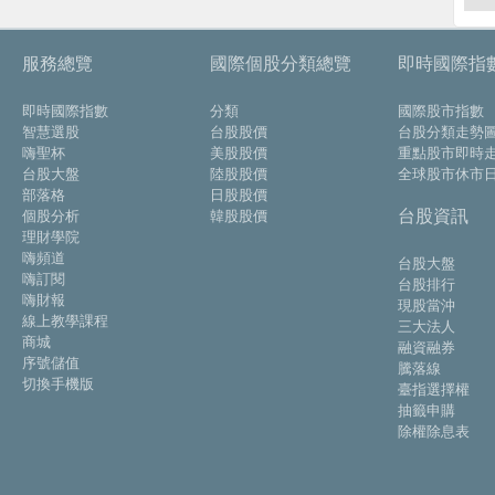
服務總覽
國際個股分類總覽
即時國際指
即時國際指數
分類
國際股市指數
智慧選股
台股股價
台股分類走勢
嗨聖杯
美股股價
重點股市即時
台股大盤
陸股股價
全球股市休市
部落格
日股股價
台股資訊
個股分析
韓股股價
理財學院
嗨頻道
台股大盤
嗨訂閱
台股排行
嗨財報
現股當沖
線上教學課程
三大法人
商城
融資融券
序號儲值
騰落線
切換手機版
臺指選擇權
抽籤申購
除權除息表