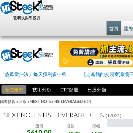
聰明快樂學投資
首頁
國
「傻瓜當沖法」每天獲利多一些
[走進我的交易室]取得
股價走勢
技術分析
ETF類股
日股分類
國際指數
»
日股
»
NEXT NOTES HSI LEVERAGED ETN
NEXT NOTES HSI LEVERAGED ETN
(J2031)
股價
漲跌
漲幅
5610.00