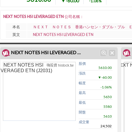
▼-60.00
-1.06%
NEXT NOTES HSI LEVERAGED ETN 公司名稱：
本名
ＮＥＸＴ ＮＯＴＥＳ 香港ハンセン・ダブル・ブル 
英文
NEXT NOTES HSI LEVERAGED ETN
NEXT NOTES HSI LEVERAGED ETN (J2031)走勢圖
股價
NEXT 
NEXT NOTES HSI
嗨投資 histock.tw
5610.00
EVERAGED ETN (J2031)
漲跌
▼-60.00
幅度
-1.06%
最高
5650
最低
5580
開盤
5610
成交量
24,502