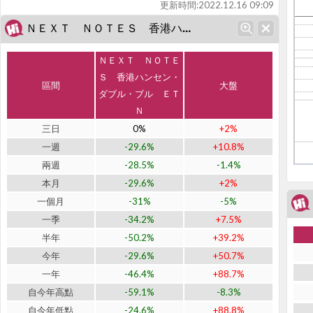
更新時間:
2022.12.16 09:09
ＮＥＸＴ ＮＯＴＥＳ 香港ハンセン・ダブル・ブル ＥＴＮ (J2031)近期表現
ＮＥＸＴ ＮＯＴＥ
Ｓ 香港ハンセン・
區間
大盤
ダブル・ブル ＥＴ
Ｎ
三日
0%
+2%
一週
-29.6%
+10.8%
兩週
-28.5%
-1.4%
本月
-29.6%
+2%
一個月
-31%
-5%
一季
-34.2%
+7.5%
半年
-50.2%
+39.2%
今年
-29.6%
+50.7%
一年
-46.4%
+88.7%
自今年高點
-59.1%
-8.3%
自今年低點
-24.6%
+88.8%