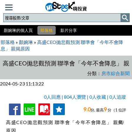
顏婉琳的個人頁
部落格
影片分享
部落格
»
顏婉琳
»
高盛CEO拋悲觀預測 聯準會「今年不會降
息」 親揭原因
高盛CEO拋悲觀預測 聯準會「今年不會降息」 親
分類：
房市綜合新聞
2024-05-23 11:13:22
0人回應 | 804人瀏覽 | 0人收藏 | 0人追蹤
9.0
9
收
追
0人回應,
分, 最高
分（
1
位評
藏
蹤
高盛CEO拋悲觀預測 聯準會「今年不會降息」 親揭
分）
原因