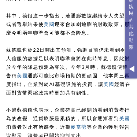
其中，德銀進一步指出，若通膨數據繼續令人失望，
或者選舉結果使
美國
迎來會加劇通膨的財政政策，那
麼今明兩年聯準會可能都不會降息。
蘇德巍也於22日釋出其預測，強調目前仍未看到令
人信服的數據足以表明聯準會將在此時降息，因此對
於今年的降息預測為零次。今年3月時，蘇德巍便警
告稱
美國
通膨可能比市場預期的更頑固，他本周三再
度指出，企業對於AI基礎設施的投資，讓
美國
經濟在
面對貨幣緊縮政策時更加具有韌性。
不過蘇德巍也表示，企業確實已經開始看到消費者行
為的改變，通貨膨脹是累積的，所以會逐漸看到
美國
消費者對此有所感受，近期
麥當勞
等企業的獲利報告
皆顯示，消費者已開始抑制支出。