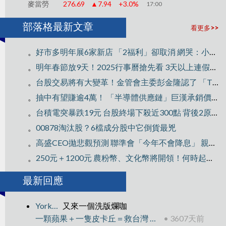
麥當勞
276.69
▲7.94
+3.0%
17:00
部落格最新文章
看更多>>
。
好市多明年展6家新店 「2福利」卻取消 網哭：小確幸沒了
。
明年春節放9天！2025行事曆搶先看 3天以上連假有6個
。
台股交易將有大變革！金管會主委彭金隆認了 「T＋1」上路時間表曝光
。
抽中有望賺逾4萬！ 「半導體供應鏈」巨漢承銷價出爐
。
台積電突暴跌19元 台股終場下殺近300點 背後2原因曝光
。
00878淘汰股？6檔成分股中它倒貨最兇
。
高盛CEO拋悲觀預測 聯準會「今年不會降息」 親揭原因
。
250元＋1200元 農粉幣、文化幣將開領！何時起跑、怎麼拿1次看
最新回應
YorkHsu
又來一個洗版爛咖
一顆蘋果＋一隻皮卡丘＝救台灣 外銷訂單終結16黑
• 3607天前