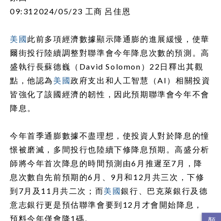
09:312024/05/23 工商 呂佳恩
美國
此前多項經濟數據顯示降通膨的進展緩慢，使華
爾街投行陸續調整對聯準會今年降息次數的預測。高
盛執行長蘇德巍（David Solomon）22日釋出其觀
點，他認為
美國
政府支出和人工智慧（AI）相關投資
皆強化了該國經濟的韌性，因此預期聯準會今年不會
降息。
今年首季通膨數據不盡理想，使投資人對於降息的憧
憬被磨滅，多間投行也陸續下修降息預期。高盛分析
師將今年首次降息的時間預測由6月推遲至7月，降
息次數自先前預期的6月、9月和12月共三次，下修
到7月及11月共二次；而
美國
銀行、巴克萊銀行及德
意志銀行更是預估聯準會要到12月才會開始降息，
預料今年僅會降1碼。