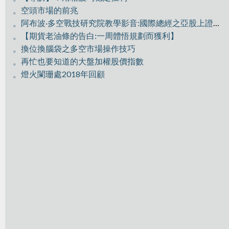
。空頭市場的前兆
。阿布波·多空戰技研究院教學影音:國際總經之亞股上證分析
。【期貨老油條的告白:一周體悟規劃而獲利】
。換位換腦袋之多空市場操作技巧
。再忙也要知道的大盤加權股價指數
。燈火闌珊處2018年回顧