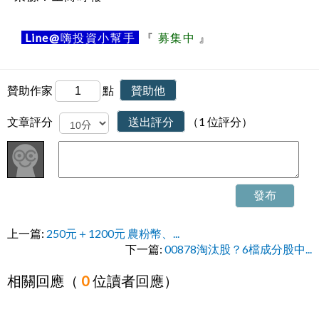
Line@
嗨投資小幫手
『
募集中
』
贊助作家
點
贊助他
文章評分
送出評分
（1 位評分）
發布
上一篇:
250元＋1200元 農粉幣、...
下一篇:
00878淘汰股？6檔成分股中...
相關回應（
0
位讀者回應）