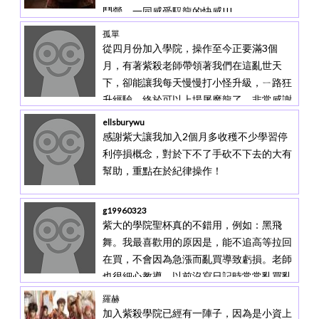
鬥營
，一同感受馭龍的快感!!!
小資也能翻倍賺_3個月獲利25萬
孤單
從四月份加入學院，操作至今正要滿3個
月，有著紫殺老師帶領著我們在這亂世天
下，卻能讓我每天慢慢打小怪升級，ㄧ路狂
升經驗，終於可以上場屠魔龍了，非常感謝
紫大老師的教導，讓我可以每次都屠龍成
ellsburywu
功，也讓我操作至今不到3個月，使用10萬
感謝紫大讓我加入2個月多收穫不少學習停
資金，已經獲利破25000，在次謝謝紫殺老
利停損概念，對於下不了手砍不下去的大有
師的教導，還請老師以後多多觀照指教。
幫助，重點在於紀律操作！
g19960323
紫大的學院聖杯真的不錯用，例如：黑飛
舞。我最喜歡用的原因是，能不追高等拉回
在買，不會因為急漲而亂買導致虧損。老師
也很細心教導，以前沒寫日記時常常亂買亂
賣，可能是因為我的資金部位不多，換牌也
羅赫
不太容易，所以常常覺得沒漲就賣，賣了就
加入紫殺學院已經有一陣子，因為是小資上