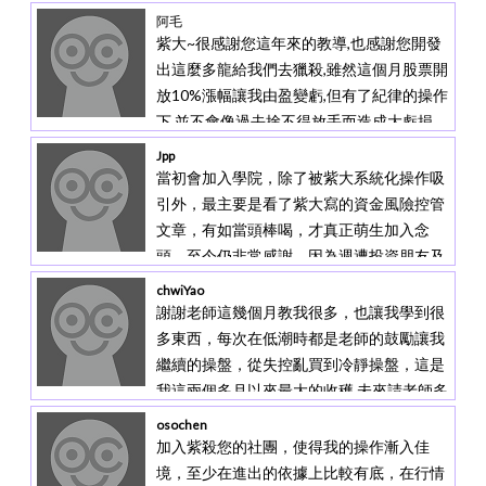
阿毛
紫大~很感謝您這年來的教導,也感謝您開發
出這麼多龍給我們去獵殺,雖然這個月股票開
放10%漲幅讓我由盈變虧,但有了紀律的操作
下,並不會像過去捨不得放手而造成大虧損,
有了您教導的SOP流程,讓我操作也越來越順
Jpp
利,辛苦您了!!
當初會加入學院，除了被紫大系統化操作吸
引外，最主要是看了紫大寫的資金風險控管
文章，有如當頭棒喝，才真正萌生加入念
頭，至今仍非常感謝，因為週遭投資朋友及
前輩都只用兩招進出場，聽風聲進場、沒獲
chwiYao
利就不出場(無限攤平)，即使此方法有大
謝謝老師這幾個月教我很多，也讓我學到很
賺，帳上未實現損失也相當驚人，深感此道
多東西，每次在低潮時都是老師的鼓勵讓我
非長久之計，又無人可討論下，加入了學
繼續的操盤，從失控亂買到冷靜操盤，這是
院。另外對於提問，紫大都很迅速解答，也
我這兩個多月以來最大的收穫,未來請老師多
非常感謝。
多包涵我，我會努力進步。
osochen
加入紫殺您的社團，使得我的操作漸入佳
境，至少在進出的依據上比較有底，在行情