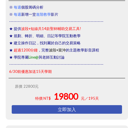
※
每週
個股籌碼分析
※
每週
新增一堂
進階教學
影片
------------------------------------------------------------------
★ 提供
波段+短線共14款聖杯輔助交易工具!
★ 規劃、轉折、明細、日記等學院互動教學
★ 建立操作日記，找到屬於自己的交易策略
★
超過1200分鐘
，完整
波段+當沖
的主題教學影音課程
★ 學院專屬
Line@
與老師互動討論
------------------------------------------------------------------
6/30前優惠加送15天學期
原價
22800元
19800
特價 NT$
元／195天
立即加入