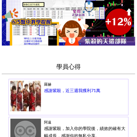
學員心得
羅赫
感謝紫殺，近三週我獲利71萬
阿遠
感謝紫殺，加入你的學院後，績效的確有大
幅成長，感謝你的無私分享。