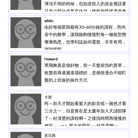
渾沌不明的時候，也知道投入的資金應該要
只是少部分或甚至休息（雖然有時後還是會
手癢，但也會有所節制），在此要感謝紫殺
mhlin
所提供的非常有價值的資訊，還有在學院中
由於每個星期都有30~60分鐘的課程，而內
發佈的文章也不時的教導何時該收手何時可
容中的教學，讓我能夠慢慢對每一種龍型態
以進攻，避開了不少可能吞噬獲利的危機。
漸漸熟悉，也學到該如何選股，非常有用，
謝謝紫殺
Howard
黑飛舞真是個好物，前一天盤前預約賣單，
收盤前再過濾進場標的，是個很適合不能盯
盤的上班族的操作方式
大寶
呵～前天才開始看紫大的影音檔～雖然才看
三分之一，但是實在是太慶幸加入天讉部隊
了～好清楚的課程啊～之後找時間再慢慢的
補完～～p.s. 紫大的聲音 ~~好溫柔啊~~
黃豆媽