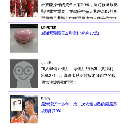
漲，真是殘念～紫大是一位很用心的老師
班族能操作的資金只有20萬，這時候選股就
顯得非常重要，在學院裡每天紫殺老師都會
選股而且紫殺老師的選股功力真的是強大無
比。
LINPETER
感謝紫殺團長,2月獲利滿滿(17萬)
小白瓜
加入學習五個月，每個月都賺錢，共獲利
208,271元，真是太感謝紫殺老師創立的
股
票當沖波段戰鬥營
！
Brady
股海浮沉十多年，第一次依賴自己的飆股系
統獲利70%