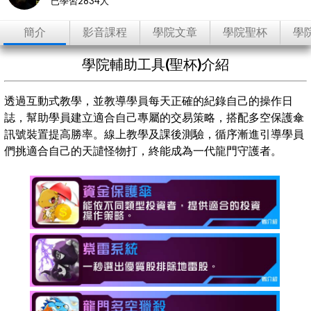
已學習2834人
簡介
影音課程
學院文章
學院聖杯
學
學院輔助工具(聖杯)介紹
透過互動式教學，並教導學員每天正確的紀錄自己的操作日
誌，幫助學員建立適合自己專屬的交易策略，搭配多空保護傘
訊號裝置提高勝率。線上教學及課後測驗，循序漸進引導學員
們挑適合自己的天譴怪物打，終能成為一代龍門守護者。