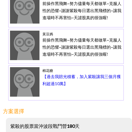
前操作黑飛舞~努力儘量每天都做單~克服人
性的恐懼~謝謝紫殺每日選出黑飛標的~讓我
進場時不再害怕~天譴股真的很強喔!
黃豆媽
前操作黑飛舞~努力儘量每天都做單~克服人
性的恐懼~謝謝紫殺每日選出黑飛標的~讓我
進場時不再害怕~天譴股真的很強喔!
棉花糖
【過去我賠光積蓄，加入紫殺讓我三個月獲
利超過10萬】
方案選擇
紫殺的股票當沖波段戰鬥營180天