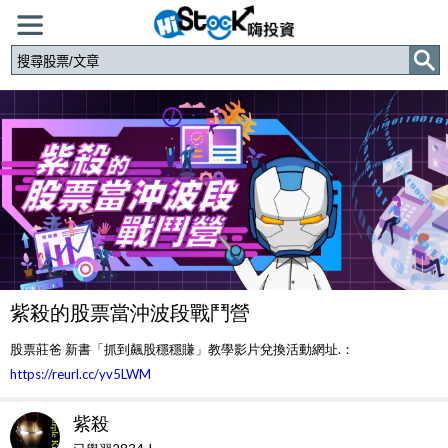
紫殺的股票當沖波段戰鬥營
股票莊爸 新書「抓到飆股穩穩賺」教學影片兌換活動網址.：
https://reurl.cc/yv5LWM
紫殺