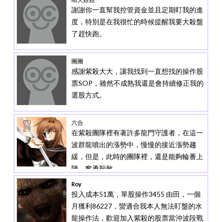
謝謝你一直幫我控管資金並且定期盯我的進
度，特別是在我很忙的時候提醒我要大殺盤
了趕快跑。
團團
感謝紫殺大大，讓我找到一直想找的操作股
票SOP，雖然不成熟我還是會持續修正我的
選股方式。
六合
在紫殺團隊裡有著許多龍門守護者，在這一
波群龍噴出的漲勢中，慢慢的接近漲勢趨
緩，但是，此時的團隊裡，還是能夠輪番上
陣，奮勇殺敵。
Roy
投入成本51萬，單股操作3455 由田，一個
月獲利86227，蠻適合我本人無法盯盤的水
龍操作法，歡迎加入紫殺的
股票當沖波段戰