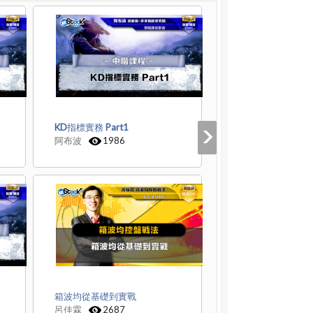
KD指標實務 Part1
阿布波
1986
箱波均從基礎到實戰
呂佳霖
2687