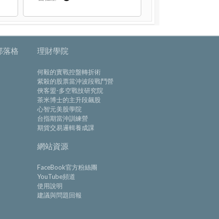
部落格
理財學院
何毅的實戰控盤轉折術
紫殺的股票當沖波段戰鬥營
俠客盟-多空戰技研究院
茶米博士的主升段飆股
心智元美股學院
台指期當沖訓練營
期貨交易邏輯養成課
網站資源
FaceBook官方粉絲團
YouTube頻道
使用說明
建議與問題回報