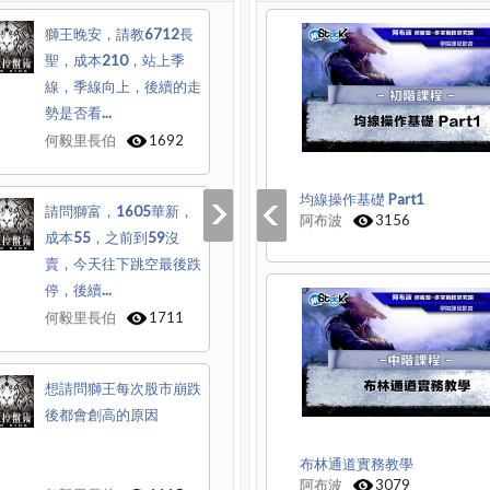
獅王晚安，請教6712長
聖，成本210，站上季
線，季線向上，後續的走
勢是否看...
何毅里長伯
1692
均線操作基礎 Part1
請問獅富，1605華新，
阿布波
3156
成本55，之前到59沒
賣，今天往下跳空最後跌
停，後續...
何毅里長伯
1711
想請問獅王每次股市崩跌
後都會創高的原因
布林通道實務教學
阿布波
3079