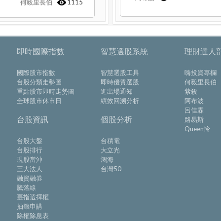
何毅里長伯
1115
即時國際指數
智慧選股系統
理財達人
國際股市指數
智慧選股工具
嗨投資專欄
台股分類走勢圖
即時優質選股
何毅里長伯
重點股市即時走勢圖
進出場通知
紫殺
全球股市休市日
績效回溯分析
阿布波
呂佳霖
台股資訊
個股分析
路易斯
Queen怜
台股大盤
台積電
台股排行
大立光
現股當沖
鴻海
三大法人
台灣50
融資融券
騰落線
臺指選擇權
抽籤申購
除權除息表