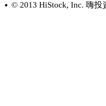
© 2013 HiStock, Inc