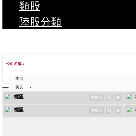
類股
陸股分類
公司名稱：
本名
英文
標題
標題