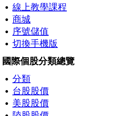
線上教學課程
商城
序號儲值
切換手機版
國際個股分類總覽
分類
台股股價
美股股價
陸股股價