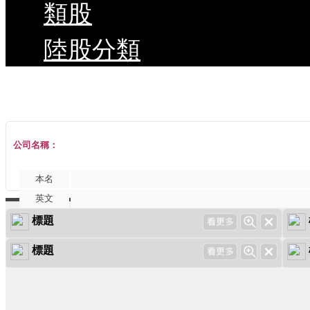
類股
陸股分類
公司名稱：
本名
英文
標題
標題