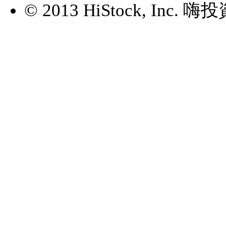
© 2013 HiStock, Inc