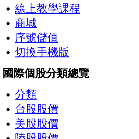
線上教學課程
商城
序號儲值
切換手機版
國際個股分類總覽
分類
台股股價
美股股價
陸股股價