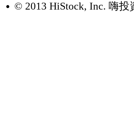
© 2013 HiStock, Inc