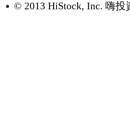
© 2013 HiStock, Inc