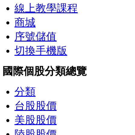
線上教學課程
商城
序號儲值
切換手機版
國際個股分類總覽
分類
台股股價
美股股價
陸股股價