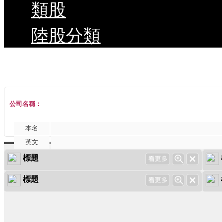
類股
陸股分類
公司名稱：
本名
英文
標題
標題