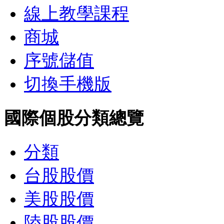
線上教學課程
商城
序號儲值
切換手機版
國際個股分類總覽
分類
台股股價
美股股價
陸股股價