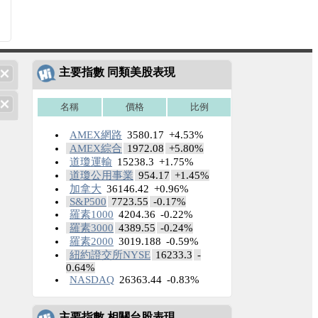
主要指數 同類美股表現
名稱
價格
比例
AMEX網路
3580.17
+4.53%
AMEX綜合
1972.08
+5.80%
道瓊運輸
15238.3
+1.75%
道瓊公用事業
954.17
+1.45%
加拿大
36146.42
+0.96%
S&P500
7723.55
-0.17%
羅素1000
4204.36
-0.22%
羅素3000
4389.55
-0.24%
羅素2000
3019.188
-0.59%
紐約證交所NYSE
16233.3
-
0.64%
NASDAQ
26363.44
-0.83%
主要指數 相關台股表現