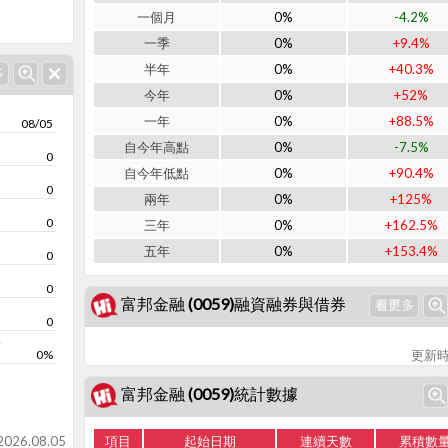
一個月
0%
-4.2%
一季
0%
+9.4%
半年
0%
+40.3%
今年
0%
+52%
一年
0%
+88.5%
08/05
自今年高點
0%
-7.5%
0
自今年低點
0%
+90.4%
0
兩年
0%
+125%
0
三年
0%
+162.5%
五年
0%
+153.4%
0
0
富邦金融 (0059)融資融券與借券
0
率
0%
更新時
富邦金融 (0059)統計數據
26.08.05
項目
起始日期
連續天數
累積數