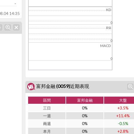
-
KD
8.04 14:35
0
RSI
0
MACD
0
富邦金融 (0059)近期表現
區間
富邦金融
大盤
三日
0%
+3.5%
一週
0%
+11.4%
兩週
0%
-0.5%
本月
0%
+2.8%