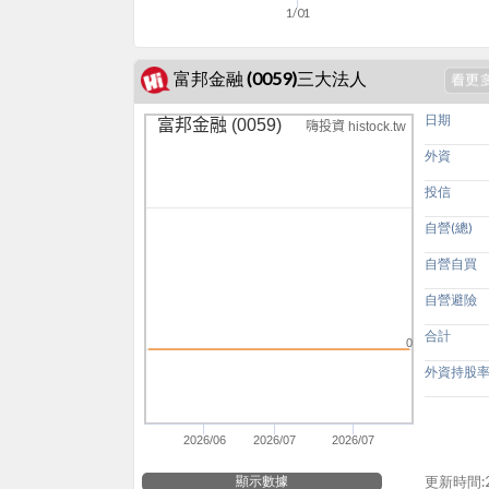
1/01
富邦金融 (0059)三大法人
日期
富邦金融 (0059)
嗨投資 histock.tw
外資
投信
自營(總)
自營自買
自營避險
合計
0
外資持股
2026/06
2026/07
2026/07
顯示數據
更新時間:20