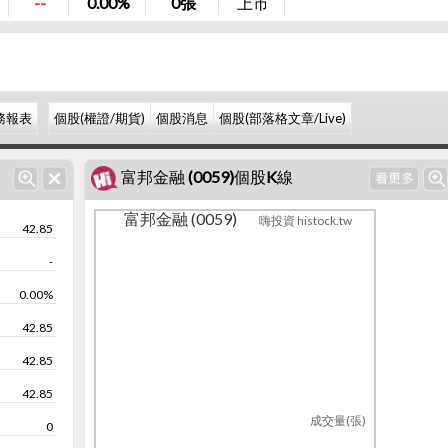
--
0.00%
0
張
上市
務報表
個股(權證/期貨)
個股消息
個股(部落格文章/Live)
富邦金融 (0059)個股K線
富邦金融 (0059)
嗨投資 histock.tw
42.85
-
0.00%
42.85
42.85
42.85
成交量(張)
0