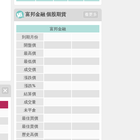
富邦金融 個股期貨
富邦金融
到期月份
開盤價
最高價
最低價
成交價
漲跌價
漲跌%
結算價
成交量
未平倉
最佳買價
最佳賣價
歷史高價