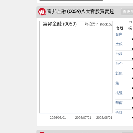
富邦金融 (0059)八大官股買賣超
20
富邦金融 (0059)
嗨投資 histock.tw
官股
張
合庫
土銀
台銀
台企
彰銀
第一
兆豐
華南
合計
2026/06/01
2026/07/01
2026/08/01