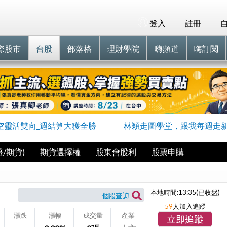
登入
註冊
際股市
台股
部落格
理財學院
嗨頻道
嗨訂閱
空靈活雙向_週結算大獲全勝
林穎走圖學堂，跟我每週走
/期貨)
期貨選擇權
股東會股利
股票申購
本地時間:
13:35
(已收盤)
59
人加入追蹤
漲跌
漲幅
成交量
產業
立即追蹤