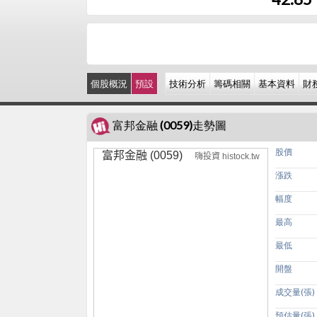
個股概況
預設
技術分析
籌碼相關
基本資料
財
富邦金融 (0059)走勢圖
股價
富邦金融 (0059)
嗨投資 histock.tw
漲跌
幅度
最高
最低
開盤
成交量(張)
預估量(張)