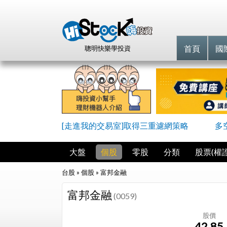
首頁
國
聰明快樂學投資
[走進我的交易室]取得三重濾網策略
多
大盤
個股
零股
分類
股票(權證
台股 » 個股 »
富邦金融
富邦金融
(0059)
股價
42.85