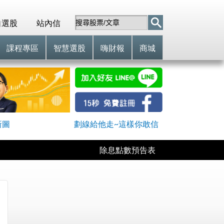
自選股
站內信
課程專區
智慧選股
嗨財報
商城
新圖
劃線給他走~這樣你敢信
除息點數預告表