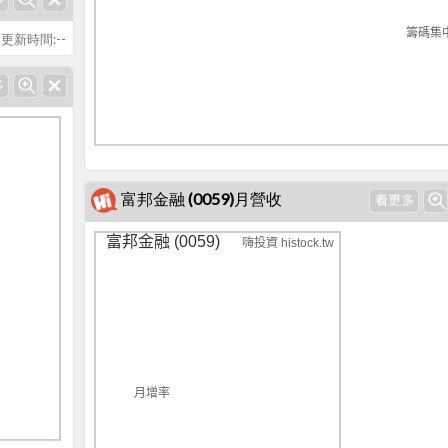
籌碼集
更新時間:--
富邦金融 (0059)月營收
富邦金融 (0059)
嗨投資 histock.tw
月增率