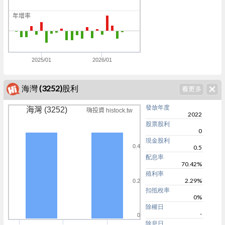
0
年增率
0
5
2025/01
2026/01
海灣 (3252)股利
發放年度
海灣 (3252)
嗨投資 histock.tw
2022
股票股利
0
現金股利
0.4
0.5
配息率
70.42%
殖利率
2.29%
0.2
扣抵稅率
0%
除權日
-
0
除息日