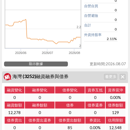
0
自營自買
0
自營避險
0
合計
2.2
0
外資持股率
2.11%
2
2026/06
2026/07
2026/08
顯示數據
更新時間:2026.08.07
海灣 (3252)融資融券與借券
融資變化
融券變化
借券變化
資券互抵
資券當沖
0
0
0
0
0.00%
融資餘額
融券餘額
借券
借券還券
借券餘額
12,278
0
0
0
129
借券賣出
借券賣出還券
借券賣出餘額
券資比
信用限額
0
0
85
0.00%
12,548