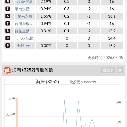
台新-屏新
2.19%
0.3
0
16
華南永昌-南京
0.94%
0.3
-2
16
華南永昌
1.55%
0.2
-1
16.1
台灣摩根士丹利
0.94%
0.1
-1
16
群益金鼎-開元
0.31%
0.1
-2
15.9
元大-台北
0
0
14.4
土銀-台中
0.00%
0
0
15.9
更新時間:2026.08.05
海灣 (3252)每股盈餘
海灣 (3252)
嗨投資 histock.tw
25元
2元
22.5元
1元