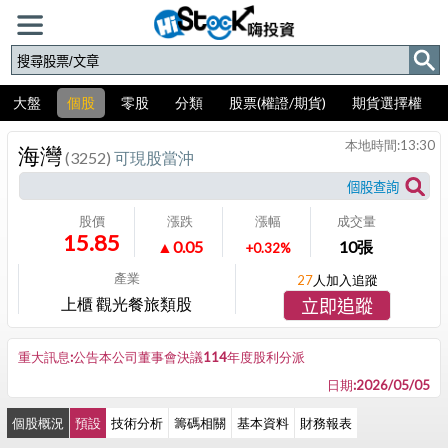
大盤
個股
零股
分類
股票(權證/期貨)
期貨選擇權
本地時間:
13:30
海灣
(3252)
可現股當沖
股價
漲跌
漲幅
成交量
15.85
▲0.05
10
張
+0.32%
產業
27
人加入追蹤
上櫃 觀光餐旅類股
立即追蹤
重大訊息:公告本公司董事會決議114年度股利分派
日期:2026/05/05
個股概況
預設
技術分析
籌碼相關
基本資料
財務報表