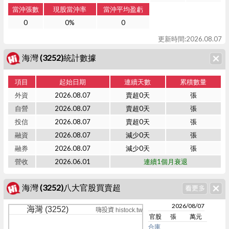
當沖張數
現股當沖率
當沖平均盈虧
0
0%
0
更新時間:2026.08.07
海灣 (3252)統計數據
項目
起始日期
連續天數
累積數量
外資
2026.08.07
賣超0天
張
自營
2026.08.07
賣超0天
張
投信
2026.08.07
賣超0天
張
融資
2026.08.07
減少0天
張
融券
2026.08.07
減少0天
張
營收
2026.06.01
連續1個月衰退
海灣 (3252)八大官股買賣超
2026/08/07
海灣 (3252)
嗨投資 histock.tw
官股
張
萬元
合庫