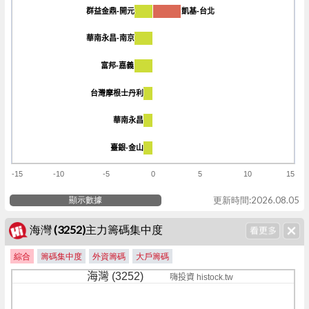
群益金鼎-開元
群益金鼎-開元
凱基-台北
凱基-台北
華南永昌-南京
華南永昌-南京
富邦-嘉義
富邦-嘉義
台灣摩根士丹利
台灣摩根士丹利
華南永昌
華南永昌
臺銀-金山
臺銀-金山
-15
-10
-5
0
5
10
15
顯示數據
更新時間:2026.08.05
海灣 (3252)主力籌碼集中度
綜合
籌碼集中度
外資籌碼
大戶籌碼
海灣 (3252)
嗨投資 histock.tw