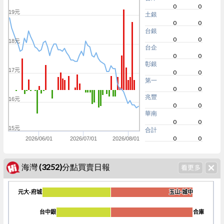
0
0
19元
土銀
0
0
台銀
0
0
18元
台企
0
0
彰銀
17元
0
0
第一
0
0
兆豐
16元
0
0
華南
0
0
15元
合計
0
0
2026/06/01
2026/07/01
2026/08/01
海灣 (3252)分點買賣日報
元大-府城
元大-府城
玉山-城中
玉山-城中
台中銀
台中銀
合庫
合庫
-40