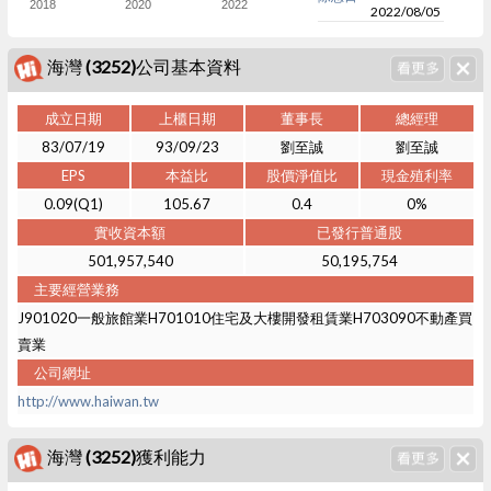
2018
2020
2022
2022/08/05
海灣 (3252)公司基本資料
成立日期
上櫃日期
董事長
總經理
83/07/19
93/09/23
劉至誠
劉至誠
EPS
本益比
股價淨值比
現金殖利率
0.09(Q1)
105.67
0.4
0%
實收資本額
已發行普通股
501,957,540
50,195,754
主要經營業務
J901020一般旅館業H701010住宅及大樓開發租賃業H703090不動產買
賣業
公司網址
http://www.haiwan.tw
海灣 (3252)獲利能力