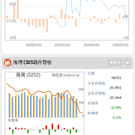
20元
0元
17.5元
15元
-1元
2020/01/01
2022/01/01
2024/01/01
2026/01/01
海灣 (3252)月營收
日期
海灣 (3252)
嗨投資 histock.tw
06/01
今年月營收
35,901
50k
去年月營收
35,964
25k
月增率
-12.8%
年增率
0
-0.2%
月增率
0