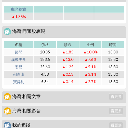
觀光餐旅
▲1.35%
海灣 同類股表現
名稱
價格
漲跌
比例
時間
築間
20.35
▲1.85
▲10.0%
13:30
漢來美食
183.5
▲13.0
▲7.6%
13:30
宏易
25.60
▲1.25
▲5.1%
13:30
劍湖山
4.38
▲0.13
▲3.1%
13:30
寶得利
5.34
▲0.14
▲2.7%
13:30
海灣 相關文章
海灣 相關影音
我的追蹤