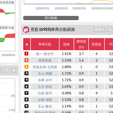
商買賣家數
2024/07/01
2025/01/01
2025/07/01
2026/01/01
2026/
顯示數據
籌碼集中度
意藍 (6925)券商分點績效
總損益
★
券商分點
績效
買賣超
均
(仟)
統一-新台中
1.41%
3.7
4
52
2026/08/03
美商高盛
1.53%
1.6
2
52
群益金鼎-北高雄
1.88%
1
0
53
玉山-桃園
1.72%
0.9
1
52
合庫-台中
1.72%
0.9
1
52
元大-彰化
1.69%
0.9
0
53
台新-新竹
0.38%
0.8
4
5
2元
台新-城東
1.53%
0.8
1
52
玉山-數位
1.14%
0.6
1
52
1.5元
群益金鼎-新竹
0.19%
0.5
5
53