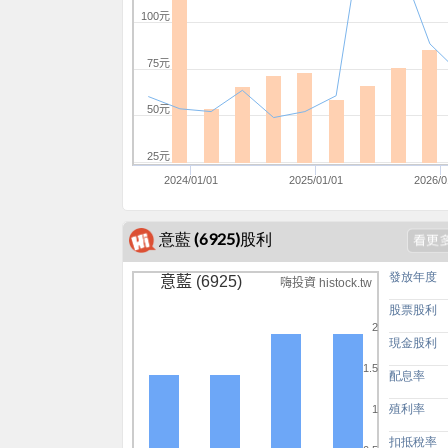
100元
75元
50元
25元
2024/01/01
2025/01/01
2026/0
意藍 (6925)股利
發放年度
意藍 (6925)
嗨投資 histock.tw
股票股利
2
現金股利
1.5
配息率
殖利率
1
扣抵稅率