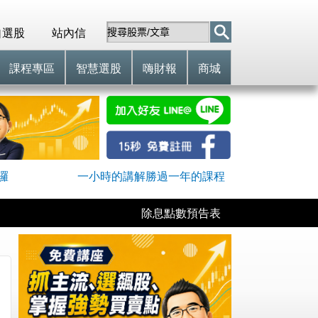
自選股
站內信
課程專區
智慧選股
嗨財報
商城
囉
一小時的講解勝過一年的課程
除息點數預告表