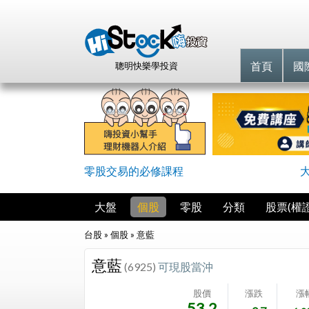
首頁
國
聰明快樂學投資
零股交易的必修課程
大盤
個股
零股
分類
股票(權證
台股 » 個股 »
意藍
意藍
(6925)
可現股當沖
股價
漲跌
漲
53.2