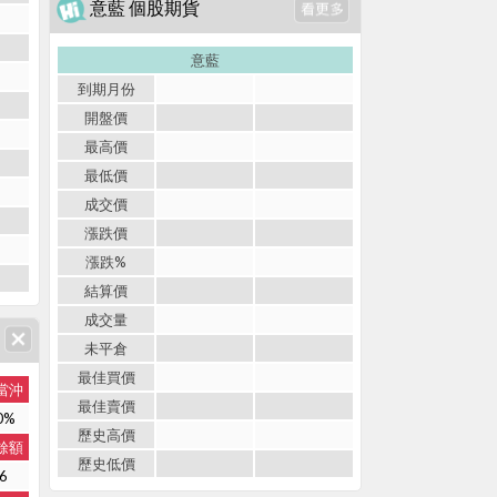
意藍 個股期貨
意藍
到期月份
開盤價
最高價
最低價
成交價
漲跌價
漲跌%
結算價
成交量
未平倉
最佳買價
當沖
最佳賣價
0%
歷史高價
餘額
歷史低價
6