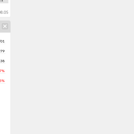
8.05
/01
979
238
.7%
.3%