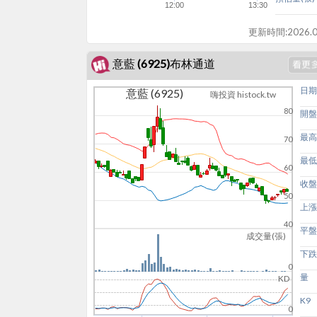
12:00
13:30
更新時間:
2026.0
意藍 (6925)布林通道
日期
意藍 (6925)
嗨投資 histock.tw
80
開盤
最高
70
最低
60
收盤
50
上漲
40
平盤
成交量(張)
下跌
0
量
KD
K9
0