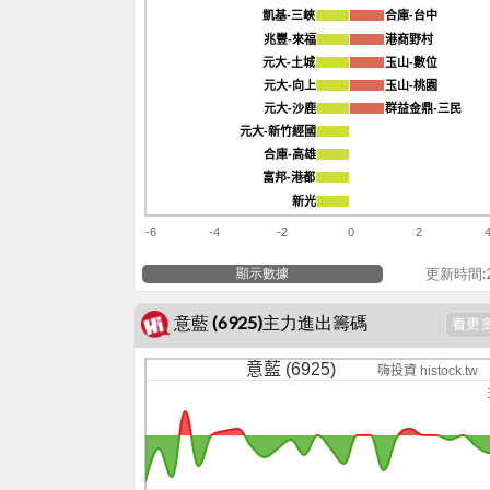
凱基-三峽
凱基-三峽
合庫-台中
合庫-台中
兆豐-來福
兆豐-來福
港商野村
港商野村
元大-土城
元大-土城
玉山-數位
玉山-數位
元大-向上
元大-向上
玉山-桃園
玉山-桃園
元大-沙鹿
元大-沙鹿
群益金鼎-三民
群益金鼎-三民
元大-新竹經國
元大-新竹經國
合庫-高雄
合庫-高雄
富邦-港都
富邦-港都
新光
新光
-6
-4
-2
0
2
顯示數據
更新時間:20
意藍 (6925)主力進出籌碼
意藍 (6925)
嗨投資 histock.tw