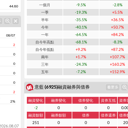
一個月
-9.5%
-2.8%
44.80
一季
-19.3%
+5.5%
半年
-35.5%
+36.5%
今年
-40.1%
+50.7%
一年
-64.5%
+84.2%
08/07
自今年高點
-68.1%
-8.3%
2
自今年低點
+9.2%
+87.2%
0
兩年
+1.7%
+107.7%
0
三年
-24.3%
+160.2%
五年
-7.2%
+152.9%
0
0
意藍 (6925)融資融券與借券
2
率
融資變化
融券變化
借券變化
資券互抵
資券
2%
-2
0
0
0
0.0
融資餘額
融券餘額
借券
借券還券
借券
251
0
0
0
20
26.08.07