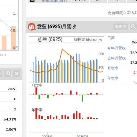
更新時間:2026.0
1元
意藍 (6925)月營收
0.5元
日期
意藍 (6925)
嗨投資 histock.tw
06
今年月營收
0元
17,
20k
1/01
去年月營收
17,
10k
月增率
5
年增率
0
4
月增率
2026
0
0
-50
2
年增率
0
64.31%
2.86%
-50
2025/01
2026/01