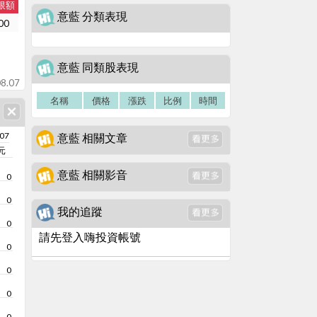
限額
意藍 分類表現
00
意藍 同類股表現
8.07
名稱
價格
漲跌
比例
時間
/07
意藍 相關文章
元
意藍 相關影音
0
0
我的追蹤
0
請先登入嗨投資帳號
0
0
0
0