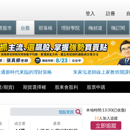
登入
註冊
際股市
台股
部落格
理財學院
嗨頻道
嗨訂閱
大通膨時代來臨的理財策略
朱家泓老師線上家教班開課
/期貨)
期貨選擇權
股東會股利
股票申購
本地時間:
13:30
(已收盤)
10
人加入追蹤
幅
成交量
產業
立即追蹤