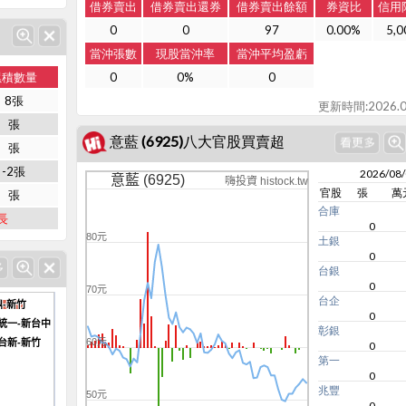
借券賣出
借券賣出還券
借券賣出餘額
券資比
信用
0
0
97
0.00%
5,0
當沖張數
現股當沖率
當沖平均盈虧
累積數量
0
0%
0
8張
更新時間:2026.0
張
意藍 (6925)八大官股買賣超
張
-2張
2026/08
意藍 (6925)
嗨投資 histock.tw
官股
張
萬
張
合庫
長
0
80元
土銀
0
台銀
0
70元
台企
-新竹
-新竹
0
統一-新台中
統一-新台中
彰銀
台新-新竹
台新-新竹
60元
0
第一
0
兆豐
50元
0