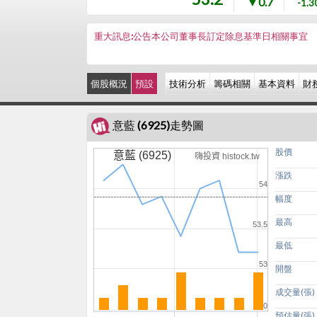
▼0.7
-1.
重大訊息:公告本公司董事長訂定除息基準日相關事宜
個股概況
預設
技術分析
籌碼相關
基本資料
財
意藍 (6925)走勢圖
股價
意藍 (6925)
嗨投資 histock.tw
漲跌
54
幅度
最高
53.5
最低
53
開盤
成交量(張)
0
預估量(張)