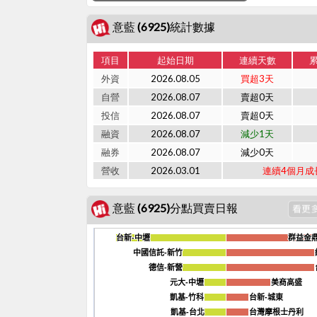
意藍 (6925)統計數據
項目
起始日期
連續天數
外資
2026.08.05
買超3天
自營
2026.08.07
賣超0天
投信
2026.08.07
賣超0天
融資
2026.08.07
減少1天
融券
2026.08.07
減少0天
營收
2026.03.01
連續4個月成
意藍 (6925)分點買賣日報
台新-中壢
台新-中壢
群益金鼎
群益金鼎
中國信託-新竹
中國信託-新竹
德信-新營
德信-新營
元大-中壢
元大-中壢
美商高盛
美商高盛
凱基-竹科
凱基-竹科
台新-城東
台新-城東
凱基-台北
凱基-台北
台灣摩根士丹利
台灣摩根士丹利