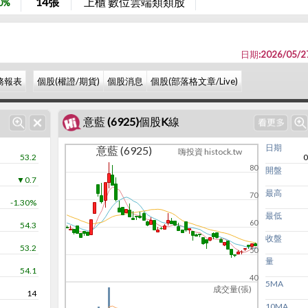
14
張
上櫃 數位雲端類類股
30%
日期:2026/05/2
務報表
個股(權證/期貨)
個股消息
個股(部落格文章/Live)
意藍 (6925)個股K線
日期
意藍 (6925)
嗨投資 histock.tw
53.2
0
80
開盤
▼0.7
最高
70
-1.30%
最低
60
54.3
收盤
53.2
50
量
54.1
40
5MA
成交量(張)
14
10MA