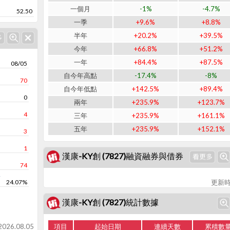
一個月
-1%
-4.7%
52.50
一季
+9.6%
+8.8%
半年
+20.2%
+39.5%
今年
+66.8%
+51.2%
一年
+84.4%
+87.5%
08/05
自今年高點
-17.4%
-8%
70
自今年低點
+142.5%
+89.4%
0
兩年
+235.9%
+123.7%
4
三年
+235.9%
+161.1%
五年
+235.9%
+152.1%
3
1
漢康-KY創 (7827)融資融券與借券
74
率
24.07%
更新時
漢康-KY創 (7827)統計數據
26.08.05
項目
起始日期
連續天數
累積數