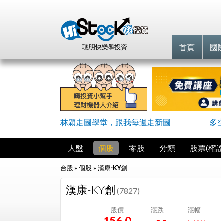
首頁
國
聰明快樂學投資
林穎走圖學堂，跟我每週走新圖
多
大盤
個股
零股
分類
股票(權證
台股 » 個股 »
漢康-KY創
漢康-KY創
(7827)
股價
漲跌
漲幅
156.0