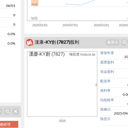
75元
06/01
收
0
50元
收
0
2025/01/01
2025/07/01
2026/01/01
2026/
0.0%
漢康-KY創 (7827)股利
0.0%
發放年度
漢康-KY創 (7827)
嗨投資 histock.tw
2
股票股利
現金股利
配息率
0
殖利率
0.
扣抵稅率
除權日
2025/09
除息日
2025
總經理