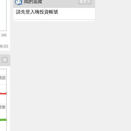
我的追蹤
請先登入嗨投資帳號
100
8.05
賣超
家數