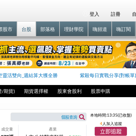
登入
註冊
際股市
台股
部落格
理財學院
嗨頻道
嗨訂閱
空靈活雙向_週結算大獲全勝
紫殺每日實戰分享(對帳單
/期貨)
期貨選擇權
股東會股利
股票申購
本地時間:
13:35
(已收盤)
4
人加入追蹤
成交量
產業
立即追蹤