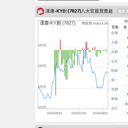
漢康-KY創 (7827)八大官股買賣超
20
漢康-KY創 (7827)
嗨投資 histock.tw
官股
張
合庫
土銀
180元
台銀
台企
160元
彰銀
-
第一
140元
兆豐
華南
-1
120元
合計
-
2026/06/01
2026/07/01
2026/08/01