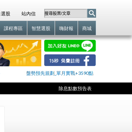
自選股
站內信
課程專區
智慧選股
嗨財報
商城
)
盤勢預先規劃_單月實戰+3590點
除息點數預告表