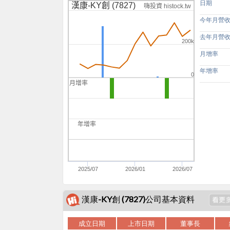
日期
漢康-KY創 (7827)
嗨投資 histock.tw
今年月營
去年月營
200k
月增率
年增率
0
月增率
-100
-200
年增率
0
2025/07
2026/01
2026/07
漢康-KY創 (7827)公司基本資料
成立日期
上市日期
董事長