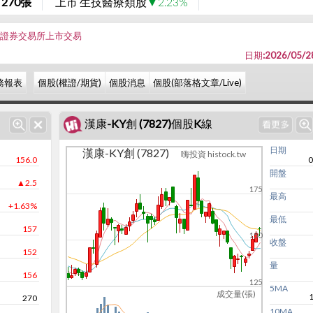
270
張
上市 生技醫療類股
▼2.23%
灣證券交易所上市交易
日期:2026/05/2
務報表
個股(權證/期貨)
個股消息
個股(部落格文章/Live)
漢康-KY創 (7827)個股K線
日期
漢康-KY創 (7827)
嗨投資 histock.tw
156.0
0
開盤
▲2.5
175
最高
+1.63%
最低
157
150
收盤
152
量
156
125
5MA
成交量(張)
270
10MA