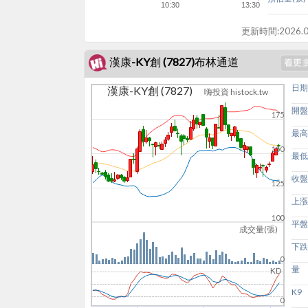
10:30
13:30
更新時間:
2026.0
漢康-KY創 (7827)布林通道
日期
漢康-KY創 (7827)
嗨投資 histock.tw
開盤
175
最高
150
最低
收盤
125
上漲
100
平盤
成交量(張)
下跌
0
量
KD
K9
0