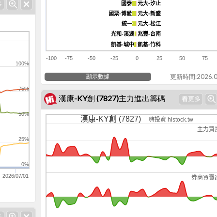
國泰
國泰
元大-汐止
元大-汐止
國票-博愛
國票-博愛
元大-新盛
元大-新盛
統一
統一
元大-松江
元大-松江
光和-溪湖
光和-溪湖
兆豐-台南
兆豐-台南
凱基-城中
凱基-城中
凱基-竹科
凱基-竹科
-100
-75
-50
-25
0
25
50
75
100%
顯示數據
更新時間:2026.0
75%
漢康-KY創 (7827)主力進出籌碼
50%
漢康-KY創 (7827)
嗨投資 histock.tw
主力買
25%
0%
2026/07/01
券商買賣