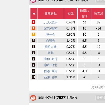
總損益
★
券商分點
績效
買賣超
(仟)
元大-淡水
0.48%
66
89
富邦-敦南
0.46%
10
-14
第一金
0.92%
10
1
永豐金
1.42%
6.5
3
摩根大通
0.27%
5.5
12
富邦
0.59%
5.5
-6
臺銀-新竹
0.65%
5
5
康和-台北
0.64%
5
0
國泰-敦南
0.51%
4.8
0
亞東-台中
1.31%
4
2
更新時間:20
漢康-KY創 (7827)月營收