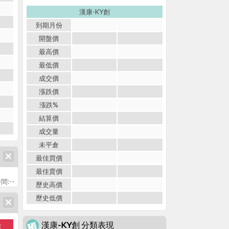
漢康-KY創
到期月份
開盤價
最高價
最低價
成交價
漲跌價
漲跌%
結算價
成交量
未平倉
最佳買價
最佳賣價
間:--
歷史高價
歷史低價
漢康-KY創 分類表現
量