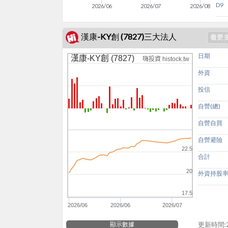
D9
2026/06
2026/07
2026/08
漢康-KY創 (7827)三大法人
日期
漢康-KY創 (7827)
嗨投資 histock.tw
外資
投信
自營(總)
自營自買
自營避險
22.5
合計
20
外資持股
17.5
2026/06
2026/06
2026/07
顯示數據
更新時間:20