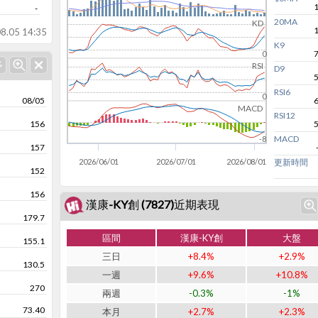
-
20MA
KD
8.05 14:35
K9
0
RSI
D9
RSI6
0
08/05
MACD
RSI12
156
MACD
-8
157
2026/06/01
2026/07/01
2026/08/01
更新時間
152
156
漢康-KY創 (7827)近期表現
179.7
區間
漢康-KY創
大盤
155.1
三日
+8.4%
+2.9%
130.5
一週
+9.6%
+10.8%
270
兩週
-0.3%
-1%
73.40
本月
+2.7%
+2.3%