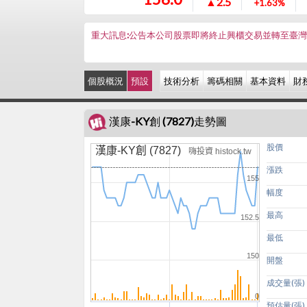
▲2.5
+1.63%
重大訊息:公告本公司股票即將終止興櫃交易並轉至臺
個股概況
預設
技術分析
籌碼相關
基本資料
財
漢康-KY創 (7827)走勢圖
股價
漢康-KY創 (7827)
嗨投資 histock.tw
漲跌
155
幅度
最高
152.5
最低
150
開盤
成交量(張)
0
預估量(張)