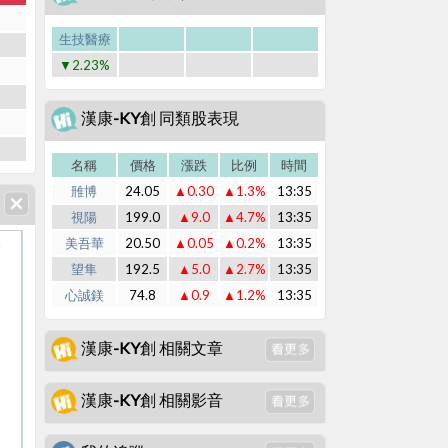
生技醫療
▼2.23%
漢康-KY創 同類股表現
名稱
價格
漲跌
比例
時間
雃博
24.05
▲0.30
▲1.3%
13:35
視陽
199.0
▲9.0
▲4.7%
13:35
美吾華
20.50
▲0.05
▲0.2%
13:35
水
水
望隼
192.5
▲5.0
▲2.7%
13:35
心誠鎂
74.8
▲0.9
▲1.2%
13:35
漢康-KY創 相關文章
漢康-KY創 相關影音