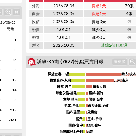
外資
2026.08.05
買超1天
70張
自營
2026.08.05
買超1天
4張
投信
2026.08.05
賣超0天
張
26/08/05
萬元
融資
1.01.01
減少0天
張
融券
1.01.01
減少0天
張
0
-1
營收
2025.10.01
連續2個月衰退
0
0
5
76
漢康-KY創 (7827)分點買賣日報
0
0
群益金鼎-中壢
群益金鼎-中壢
元大-淡
元大-淡
1
-15
群益金鼎-永和
群益金鼎-永和
元大-南京
元大-南京
聯邦-忠孝
聯邦-忠孝
摩根大通
摩根大通
1
14
華南永昌-基隆
華南永昌-基隆
臺銀-新竹
臺銀-新竹
富邦-敦南
富邦-敦南
陽信-台中
陽信-台中
0
0
凱基-台北
凱基-台北
群益金鼎-台中
群益金鼎-台中
4
-215
富邦-建國
富邦-建國
永豐金
永豐金
富邦
富邦
玉山-台中
玉山-台中
9
-141
國泰-台中
國泰-台中
亞東-台中
亞東-台中
台灣摩根士丹利
台灣摩根士丹利
台新
台新