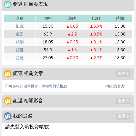
鉅邁 同類股表現
名稱
價格
漲跌
比例
時間
旭源
15.30
▲0.85
▲5.9%
13:30
晟田
65.9
▲2.2
▲3.5%
13:30
精剛
18.05
▲0.55
▲3.1%
13:30
鉅邁
54.0
▲1.6
▲3.1%
13:30
亞通
27.05
▲0.70
▲2.7%
13:30
鉅邁 相關文章
不可多得的獲利機會：除權息與填權息
- 嗨投資官方
鉅邁 相關影音
我的追蹤
請先登入嗨投資帳號