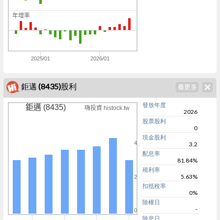
0
年增率
0
0
2025/01
2026/01
鉅邁 (8435)股利
發放年度
鉅邁 (8435)
嗨投資 histock.tw
2026
股票股利
0
現金股利
4
3.2
配息率
81.84%
殖利率
5.63%
2
扣抵稅率
0%
除權日
-
0
除息日