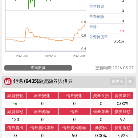
0
自營自買
0
自營避險
0
0.8
合計
19
0.6
外資持股率
0.81%
0.4
2026/06
2026/07
2026/08
顯示數據
更新時間:2026.08.07
鉅邁 (8435)融資融券與借券
融資變化
融券變化
借券變化
資券互抵
資券當沖
-6
0
0
0
0.00%
融資餘額
融券餘額
借券
借券還券
借券餘額
133
0
0
0
97
借券賣出
借券賣出還券
借券賣出餘額
券資比
信用限額
0
0
50
0.00%
7,925