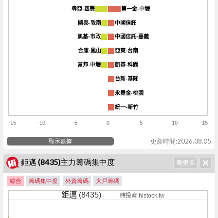
犇亞-鑫豐
犇亞-鑫豐
第一金-中壢
第一金-中壢
國泰-敦南
國泰-敦南
中國信託
中國信託
凱基-市政
凱基-市政
中國信託-嘉義
中國信託-嘉義
合庫-鳳山
合庫-鳳山
亞東-台南
亞東-台南
富邦-中壢
富邦-中壢
凱基-科園
凱基-科園
台新-基隆
台新-基隆
永豐金-桃園
永豐金-桃園
統一-新竹
統一-新竹
-15
-10
-5
0
5
10
15
顯示數據
更新時間:2026.08.05
鉅邁 (8435)主力籌碼集中度
綜合
籌碼集中度
外資籌碼
大戶籌碼
鉅邁 (8435)
嗨投資 histock.tw