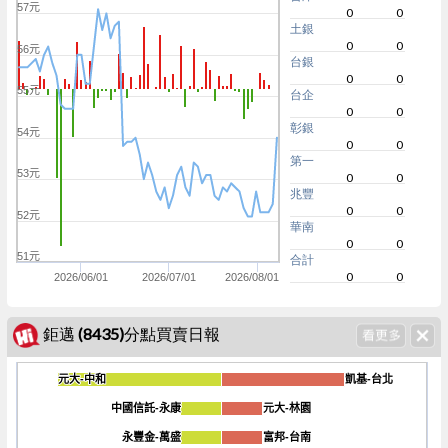
57元
0
0
土銀
0
0
56元
台銀
0
0
55元
台企
0
0
彰銀
54元
0
0
第一
53元
0
0
兆豐
0
0
52元
華南
0
0
51元
合計
0
0
2026/06/01
2026/07/01
2026/08/01
鉅邁 (8435)分點買賣日報
元大-中和
元大-中和
凱基-台北
凱基-台北
中國信託-永康
中國信託-永康
元大-林園
元大-林園
永豐金-萬盛
永豐金-萬盛
-360
富邦-台南
富邦-台南