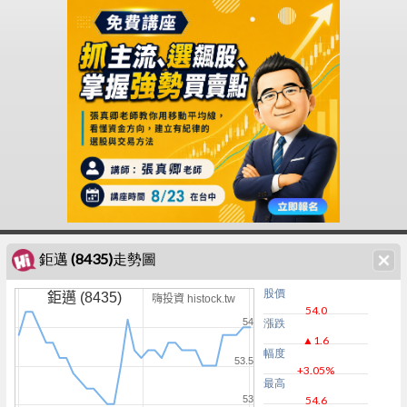
鉅邁 (8435)走勢圖
股價
鉅邁 (8435)
嗨投資 histock.tw
54.0
54
漲跌
▲1.6
幅度
53.5
+3.05%
最高
53
54.6