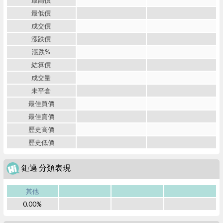
最高價
最低價
成交價
漲跌價
漲跌%
結算價
成交量
未平倉
最佳買價
最佳賣價
歷史高價
歷史低價
鉅邁 分類表現
其他
0.00%