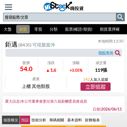
大盤
個股
零股
分類
股票(權證/期貨)
期貨選擇權
本地時間:
13:30
鉅邁
(8435)
可現股當沖
股價
漲跌
漲幅
成交量
54.0
▲1.6
119
張
+3.05%
產業
142
人加入追蹤
上櫃 其他類股
立即追蹤
重大訊息:本公司董事會委任第六屆薪酬委員會成員
日期:2026/06/11
個股概況
預設
技術分析
籌碼相關
基本資料
財務報表