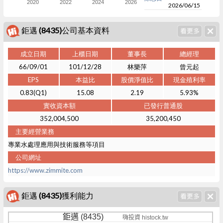
2020
2022
2024
2026
2026/06/15
鉅邁 (8435)公司基本資料
成立日期
上櫃日期
董事長
總經理
66/09/01
101/12/28
林樂萍
曾元起
EPS
本益比
股價淨值比
現金殖利率
0.83(Q1)
15.08
2.19
5.93%
實收資本額
已發行普通股
352,004,500
35,200,450
主要經營業務
專業水處理應用與技術服務等項目
公司網址
https://www.zimmite.com
鉅邁 (8435)獲利能力
鉅邁 (8435)
嗨投資 histock.tw