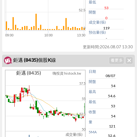
最低
53
52.5
開盤
0
成交量(張)
119
0
預估量(張)
09:00
10:00
13:30
-
更新時間:
2026.08.07 13:30
鉅邁 (8435)個股K線
日期
鉅邁 (8435)
嗨投資 histock.tw
08/07
開盤
57.5
54
最高
54.6
55
最低
53
收盤
52.5
54
量
121
50
5MA
成交量(張)
52.6