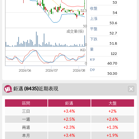
53
收盤
52.5
54
上漲
53.6
50
平盤
成交量(張)
52.7
下跌
51.8
0
量
KD
122
K9
60.70
0
D9
2026/06
2026/07
2026/08
50.30
鉅邁 (8435)近期表現
區間
鉅邁
大盤
三日
+3.4%
+2%
一週
+2.5%
+2.6%
兩週
+2.3%
+1.3%
本月
+3.4%
+1.9%