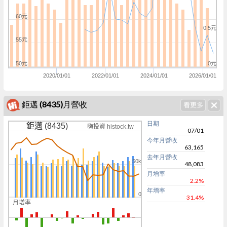
60元
0.5元
55元
50元
0元
2020/01/01
2022/01/01
2024/01/01
2026/01/01
鉅邁 (8435)月營收
日期
鉅邁 (8435)
嗨投資 histock.tw
07/01
今年月營收
63,165
去年月營收
50k
48,083
月增率
2.2%
年增率
0
31.4%
月增率
0