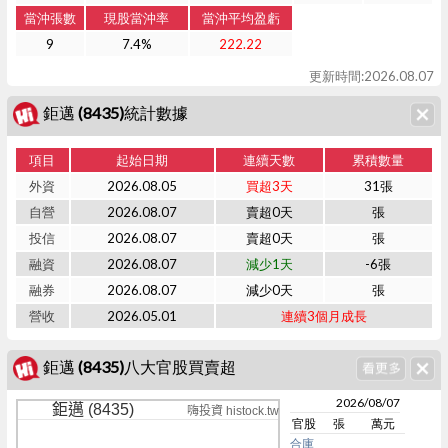
當沖張數
現股當沖率
當沖平均盈虧
9
7.4%
222.22
更新時間:2026.08.07
鉅邁 (8435)統計數據
項目
起始日期
連續天數
累積數量
外資
2026.08.05
買超3天
31張
自營
2026.08.07
賣超0天
張
投信
2026.08.07
賣超0天
張
融資
2026.08.07
減少1天
-6張
融券
2026.08.07
減少0天
張
營收
2026.05.01
連續3個月成長
鉅邁 (8435)八大官股買賣超
2026/08/07
鉅邁 (8435)
嗨投資 histock.tw
官股
張
萬元
合庫