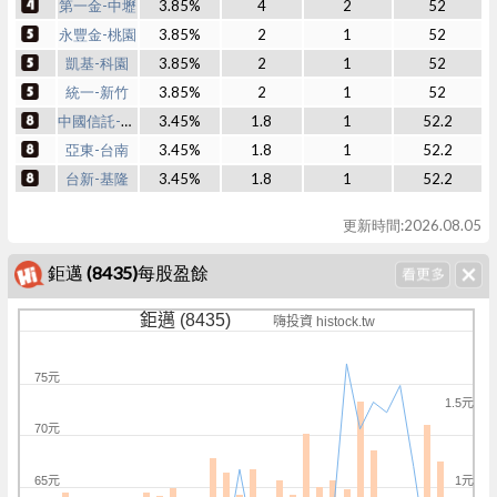
第一金-中壢
3.85%
4
2
52
永豐金-桃園
3.85%
2
1
52
凱基-科園
3.85%
2
1
52
統一-新竹
3.85%
2
1
52
中國信託-嘉義
3.45%
1.8
1
52.2
亞東-台南
3.45%
1.8
1
52.2
台新-基隆
3.45%
1.8
1
52.2
更新時間:2026.08.05
鉅邁 (8435)每股盈餘
鉅邁 (8435)
嗨投資 histock.tw
75元
1.5元
70元
65元
1元