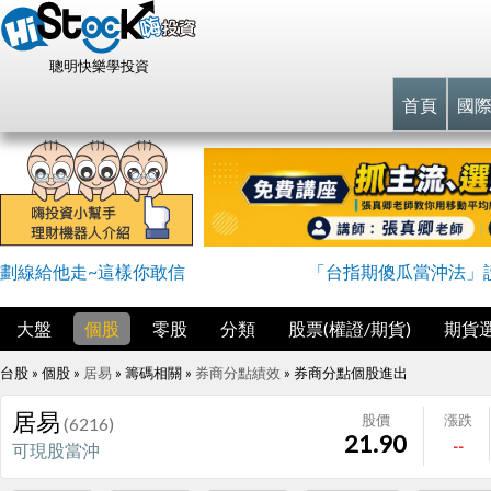
聰明快樂學投資
首頁
國
劃線給他走~這樣你敢信
「台指期傻瓜當沖法」
大盤
個股
零股
分類
股票(權證/期貨)
期貨
台股 » 個股 »
居易
» 籌碼相關 »
券商分點績效
»
券商分點個股進出
居易
股價
漲跌
(6216)
21.90
--
可現股當沖