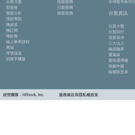
台股大盤
陸股股價
全球股市休市
部落格
日股股價
台股資訊
個股分析
韓股股價
理財學院
嗨頻道
台股大盤
嗨訂閱
台股排行
嗨財報
現股當沖
線上教學課程
三大法人
商城
融資融券
序號儲值
騰落線
切換手機版
臺指選擇權
抽籤申購
除權除息表
經營團隊：HiStock, Inc.
服務條款與隱私權政策