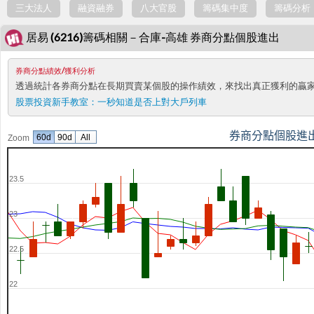
三大法人
融資融券
八大官股
籌碼集中度
籌碼分析
居易 (6216)籌碼相關－合庫-高雄 券商分點個股進出
券商分點績效/獲利分析
透過統計各券商分點在長期買賣某個股的操作績效，來找出真正獲利的贏
股票投資新手教室：
一秒知道是否上對大戶列車
券商分點個股進
60d
90d
All
Zoom
23.5
23
22.5
22