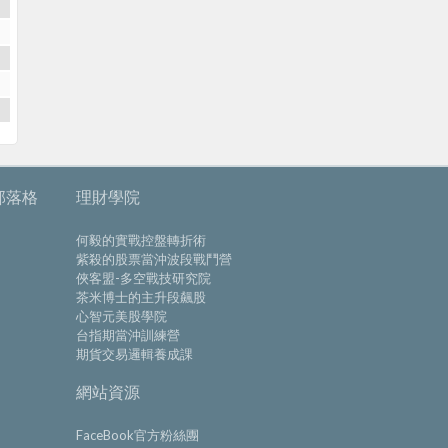
部落格
理財學院
何毅的實戰控盤轉折術
紫殺的股票當沖波段戰鬥營
俠客盟-多空戰技研究院
茶米博士的主升段飆股
心智元美股學院
台指期當沖訓練營
期貨交易邏輯養成課
網站資源
FaceBook官方粉絲團