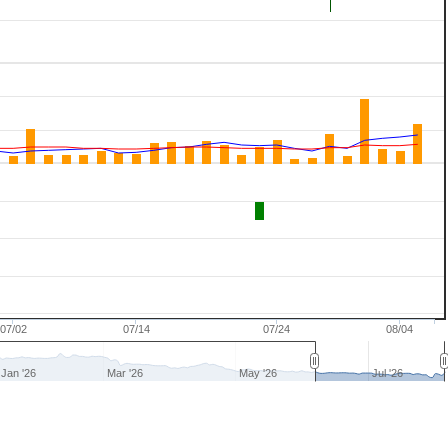
07/02
07/14
07/24
08/04
Jan '26
Mar '26
May '26
Jul '26