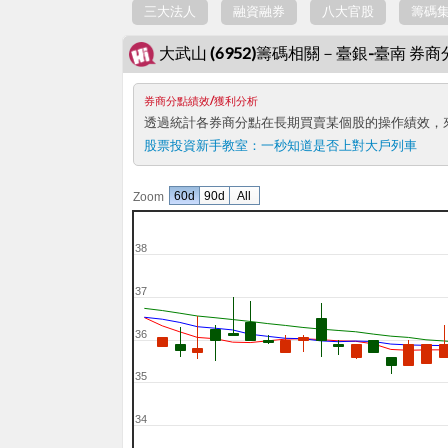
三大法人
融資融券
八大官股
籌碼
大武山 (6952)籌碼相關－臺銀-臺南 券
券商分點績效/獲利分析
透過統計各券商分點在長期買賣某個股的操作績效，
股票投資新手教室：
一秒知道是否上對大戶列車
60d
90d
All
Zoom
38
37
36
35
34