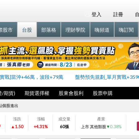
登入
註冊
際股市
台股
部落格
理財學院
嗨頻道
嗨訂閱
員實戰]當沖+46萬，波段+79萬
盤勢預先規劃_單月實戰+359
/期貨)
期貨選擇權
股東會股利
股票申購
點個股進出
漲跌
漲幅
成交量
產業
0
▲1.50
+4.31%
60
張
上市 其他類股
▼0.38%