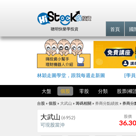
首頁
國
聰明快樂學投資
林穎走圖學堂，跟我每週走新圖
[學
大盤
個股
零股
分類
股票(權證
台股 » 個股 »
大武山
» 籌碼相關 »
券商分點績效
»
券商分
大武山
股價
(6952)
36.3
可現股當沖