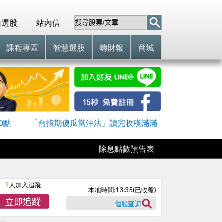
自選股
站內信
課程專區
智慧選股
嗨財報
商城
0點
「台指期傻瓜當沖法」讀完收穫滿滿
除息點數預告表
2
人加入追蹤
本地時間:
13:35
(已收盤)
立即追蹤