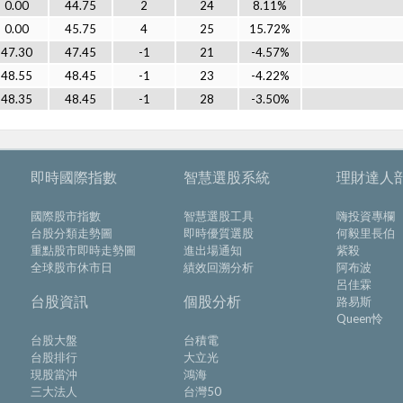
0.00
44.75
2
24
8.11%
0.00
45.75
4
25
15.72%
47.30
47.45
-1
21
-4.57%
48.55
48.45
-1
23
-4.22%
48.35
48.45
-1
28
-3.50%
即時國際指數
智慧選股系統
理財達人
國際股市指數
智慧選股工具
嗨投資專欄
台股分類走勢圖
即時優質選股
何毅里長伯
重點股市即時走勢圖
進出場通知
紫殺
全球股市休市日
績效回溯分析
阿布波
呂佳霖
台股資訊
個股分析
路易斯
Queen怜
台股大盤
台積電
台股排行
大立光
現股當沖
鴻海
三大法人
台灣50