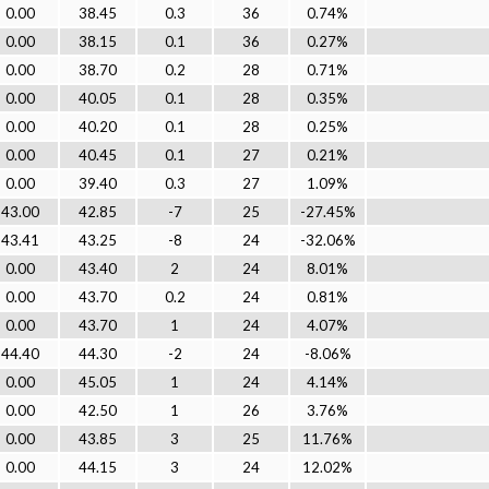
0.00
38.45
0.3
36
0.74%
0.00
38.15
0.1
36
0.27%
0.00
38.70
0.2
28
0.71%
0.00
40.05
0.1
28
0.35%
0.00
40.20
0.1
28
0.25%
0.00
40.45
0.1
27
0.21%
0.00
39.40
0.3
27
1.09%
43.00
42.85
-7
25
-27.45%
43.41
43.25
-8
24
-32.06%
0.00
43.40
2
24
8.01%
0.00
43.70
0.2
24
0.81%
0.00
43.70
1
24
4.07%
44.40
44.30
-2
24
-8.06%
0.00
45.05
1
24
4.14%
0.00
42.50
1
26
3.76%
0.00
43.85
3
25
11.76%
0.00
44.15
3
24
12.02%