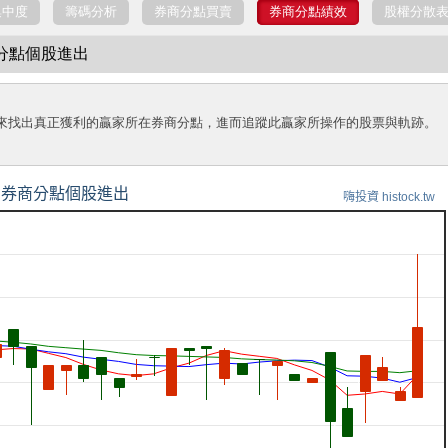
集中度
籌碼分析
券商分點買賣
券商分點績效
股權分散
商分點個股進出
來找出真正獲利的贏家所在券商分點，進而追蹤此贏家所操作的股票與軌跡。
券商分點個股進出
嗨投資 histock.tw