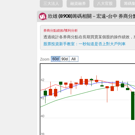
三大法人
融資融券
八大官股
籌碼
欣雄 (8908)籌碼相關－宏遠-台中 券商
券商分點績效/獲利分析
透過統計各券商分點在長期買賣某個股的操作績效，
股票投資新手教室：
一秒知道是否上對大戶列車
60d
90d
All
Zoom
42
41
40
39