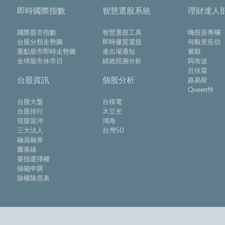
即時國際指數
智慧選股系統
理財達人
國際股市指數
智慧選股工具
嗨投資專欄
台股分類走勢圖
即時優質選股
何毅里長伯
重點股市即時走勢圖
進出場通知
紫殺
全球股市休市日
績效回溯分析
阿布波
呂佳霖
台股資訊
個股分析
路易斯
Queen怜
台股大盤
台積電
台股排行
大立光
現股當沖
鴻海
三大法人
台灣50
融資融券
騰落線
臺指選擇權
抽籤申購
除權除息表