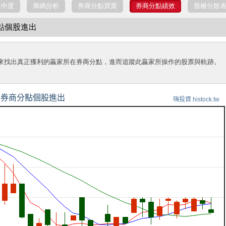
集中度
籌碼分析
券商分點買賣
券商分點績效
股權分散
分點個股進出
來找出真正獲利的贏家所在券商分點，進而追蹤此贏家所操作的股票與軌跡。
券商分點個股進出
嗨投資 histock.tw