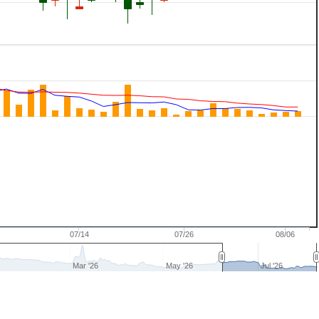
07/14
07/26
08/06
Mar '26
May '26
Jul '26