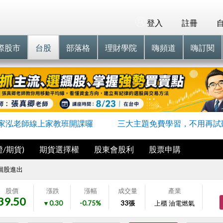
登入
註冊
際股市
台股
部落格
理財學院
嗨頻道
嗨訂閱
家泓老師線上家教班開課囉
三大主題免費學習，不用再試
/期貨)
期貨選擇權
股東會股利
股票申購
個股進出
股價
漲跌
漲幅
成交量
產業
39.50
▼0.30
-0.75%
33
張
上櫃 油電燃氣