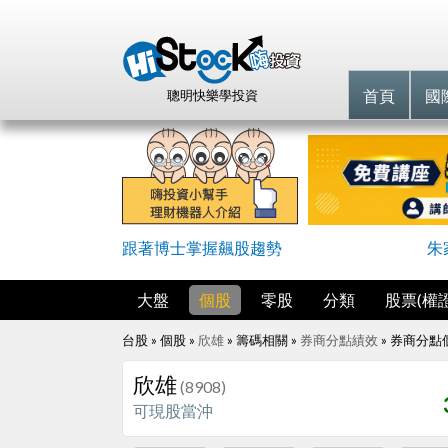
首頁
國
聰明快樂學投資
跟著博士掌握飆股趨勢
朱
大盤
個股
零股
分類
股票(權證
台股 » 個股 »
欣雄
» 籌碼相關 »
券商分點績效
»
券商分點
欣雄
(8908)
可現股當沖