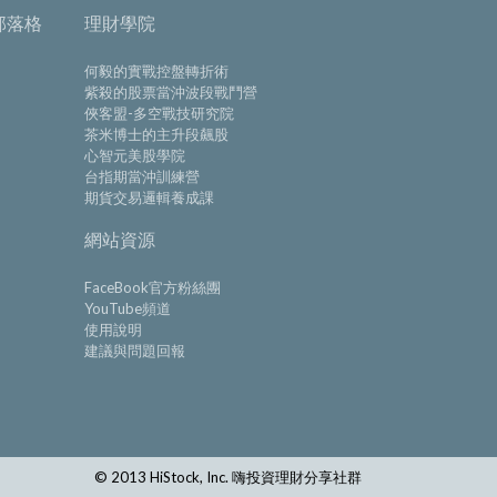
部落格
理財學院
何毅的實戰控盤轉折術
紫殺的股票當沖波段戰鬥營
俠客盟-多空戰技研究院
茶米博士的主升段飆股
心智元美股學院
台指期當沖訓練營
期貨交易邏輯養成課
網站資源
FaceBook官方粉絲團
YouTube頻道
使用說明
建議與問題回報
© 2013 HiStock, Inc. 嗨投資理財分享社群