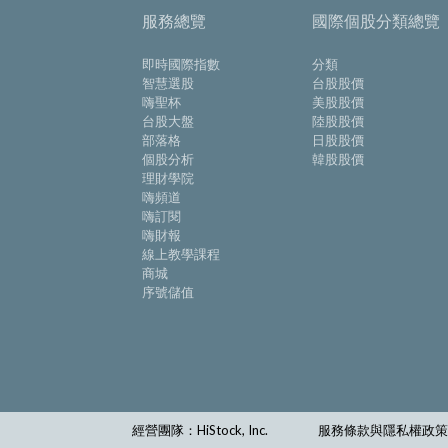
服務總覽
國際個股分類總覽
即時國際指數
分類
智慧選股
台股股價
嗨聖杯
美股股價
台股大盤
陸股股價
部落格
日股股價
個股分析
韓股股價
理財學院
嗨頻道
嗨訂閱
嗨財報
線上教學課程
商城
序號儲值
經營團隊：HiStock, Inc.
服務條款與隱私權政策