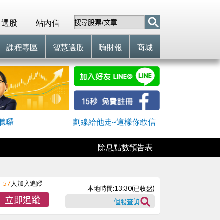
自選股
站內信
課程專區
智慧選股
嗨財報
商城
聽囉
劃線給他走~這樣你敢信
除息點數預告表
57
人加入追蹤
本地時間:
13:30
(已收盤)
立即追蹤