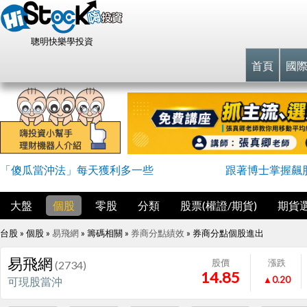
聰明快樂學投資
首頁
國
「傻瓜當沖法」每天獲利多一些
跟著博士掌握飆
大盤
個股
零股
分類
股票(權證/期貨)
期貨
台股 » 個股 »
易飛網
» 籌碼相關 »
券商分點績效
»
券商分點個股進出
易飛網
股價
漲跌
(2734)
14.85
▲0.20
可現股當沖