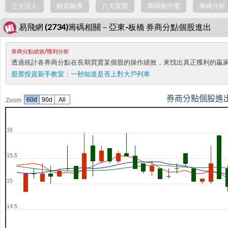
三大法人
融資融券
八大官股
籌碼集中度
籌碼分析
易飛網 (2734)籌碼相關－亞東-板橋 券商分點個股進出
券商分點績效/獲利分析
透過統計各券商分點在長期買賣某個股的操作績效，來找出真正獲利的贏
股票投資新手教室：
一秒知道是否上對大戶列車
券商分點個股進
60d
90d
All
Zoom
16
15.5
15
14.5