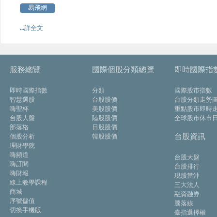
易飛網
...詳全文
服務總覽
國際個股分類總覽
即時國際指
即時國際指數
分類
國際股市指數
智慧選股
台股股價
台股分類走勢
嗨聖杯
美股股價
重點股市即時
台股大盤
陸股股價
全球股市休市
部落格
日股股價
台股資訊
個股分析
韓股股價
理財學院
嗨頻道
台股大盤
嗨訂閱
台股排行
嗨財報
現股當沖
線上教學課程
三大法人
商城
融資融券
序號儲值
騰落線
切換手機版
臺指選擇權