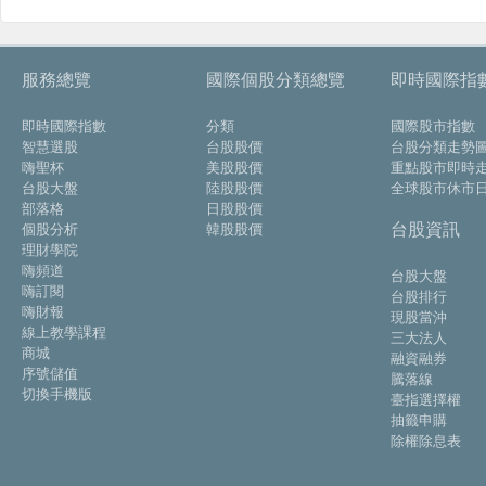
服務總覽
國際個股分類總覽
即時國際指
即時國際指數
分類
國際股市指數
智慧選股
台股股價
台股分類走勢
嗨聖杯
美股股價
重點股市即時
台股大盤
陸股股價
全球股市休市
部落格
日股股價
台股資訊
個股分析
韓股股價
理財學院
嗨頻道
台股大盤
嗨訂閱
台股排行
嗨財報
現股當沖
線上教學課程
三大法人
商城
融資融券
序號儲值
騰落線
切換手機版
臺指選擇權
抽籤申購
除權除息表