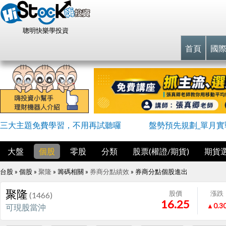
聰明快樂學投資
首頁
國
三大主題免費學習，不用再試聽囉
盤勢預先規劃_單月實戰
大盤
個股
零股
分類
股票(權證/期貨)
期貨
台股 » 個股 »
聚隆
» 籌碼相關 »
券商分點績效
»
券商分點個股進出
聚隆
股價
漲跌
(1466)
16.25
▲0.3
可現股當沖