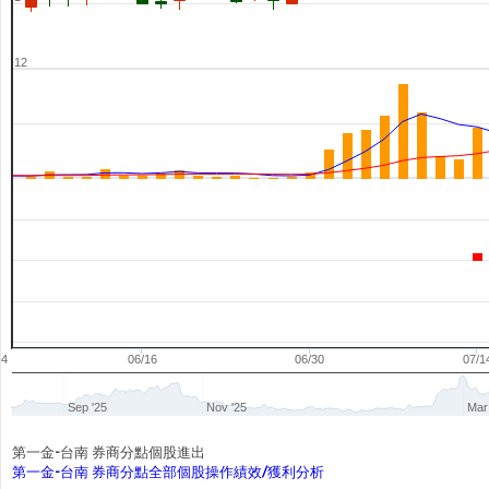
12
04
06/16
06/30
07/1
Sep '25
Nov '25
Mar
第一金-台南 券商分點個股進出
第一金-台南 券商分點全部個股操作績效/獲利分析