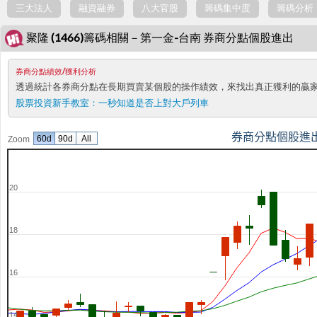
三大法人
融資融券
八大官股
籌碼集中度
籌碼分析
聚隆 (1466)籌碼相關－第一金-台南 券商分點個股進出
券商分點績效/獲利分析
透過統計各券商分點在長期買賣某個股的操作績效，來找出真正獲利的贏
股票投資新手教室：
一秒知道是否上對大戶列車
券商分點個股進
60d
90d
All
Zoom
20
18
16
14