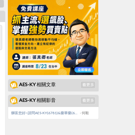
表
AES-KY 相關文章
AES-KY 相關影音
獅富您好~請問AES-KY(6781)&藥華藥(6446)成本皆在130到140左右，請問後續還有看漲機會嗎?
- 何毅