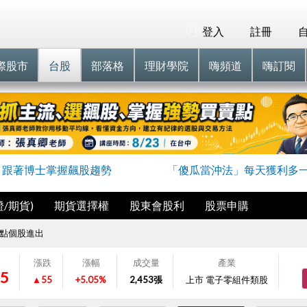
登入
註冊
際股市
台股
部落格
理財學院
嗨頻道
嗨訂閱
跟著博士掌握飆股趨勢
「傻瓜當沖法」每天獲利多
/期貨)
期貨選擇權
股東會股利
股票申購
點個股進出
漲跌
漲幅
成交量
產業
5
▲55
+5.05%
2,453
張
上市 電子零組件類股