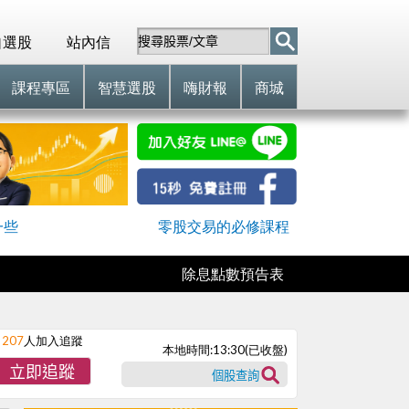
自選股
站內信
課程專區
智慧選股
嗨財報
商城
一些
零股交易的必修課程
除息點數預告表
207
人加入追蹤
本地時間:
13:30
(已收盤)
立即追蹤