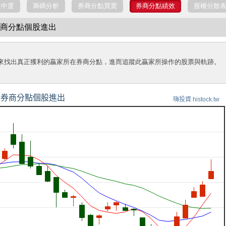
集中度
籌碼分析
券商分點買賣
券商分點績效
股權分散
壢 券商分點個股進出
來找出真正獲利的贏家所在券商分點，進而追蹤此贏家所操作的股票與軌跡。
券商分點個股進出
嗨投資 histock.tw