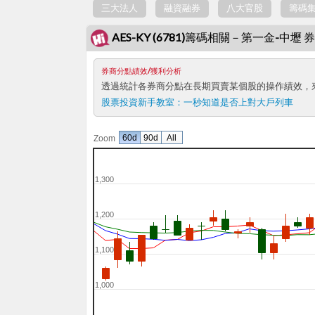
三大法人
融資融券
八大官股
籌碼
AES-KY (6781)籌碼相關－第一金-中
券商分點績效/獲利分析
透過統計各券商分點在長期買賣某個股的操作績效，
股票投資新手教室：
一秒知道是否上對大戶列車
60d
90d
All
Zoom
1,300
1,200
1,100
1,000