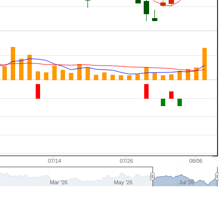
07/14
07/26
08/06
Mar '26
May '26
Jul '26