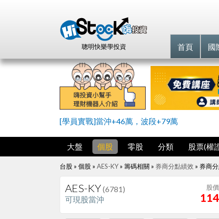
首頁
國
聰明快樂學投資
[學員實戰]當沖+46萬，波段+79萬
大盤
個股
零股
分類
股票(權證
台股 » 個股 »
AES-KY
» 籌碼相關 »
券商分點績效
»
券商分
AES-KY
股價
(6781)
114
可現股當沖