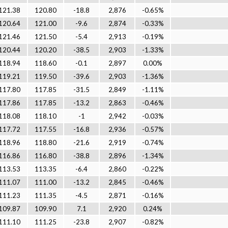
121.38
120.80
-18.8
2,876
-0.65%
120.64
121.00
-9.6
2,874
-0.33%
121.46
121.50
-5.4
2,913
-0.19%
120.44
120.20
-38.5
2,903
-1.33%
118.94
118.60
-0.1
2,897
0.00%
119.21
119.50
-39.6
2,903
-1.36%
117.80
117.85
-31.5
2,849
-1.11%
117.86
117.85
-13.2
2,863
-0.46%
118.08
118.10
-1
2,942
-0.03%
117.72
117.55
-16.8
2,936
-0.57%
118.96
118.80
-21.6
2,919
-0.74%
116.86
116.80
-38.8
2,896
-1.34%
113.53
113.35
-6.4
2,860
-0.22%
111.07
111.00
-13.2
2,845
-0.46%
111.23
111.35
-4.5
2,871
-0.16%
109.87
109.90
7.1
2,920
0.24%
111.10
111.25
-23.8
2,907
-0.82%