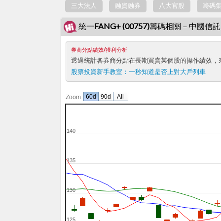
三大法人
融資融券
八大官股
籌碼
統一FANG+ (00757)籌碼相關－中國
券商分點績效/獲利分析
透過統計各券商分點在長期買賣某個股的操作績效，
股票投資新手教室：
一秒知道是否上對大戶列車
60d
90d
All
Zoom
140
135
130
125