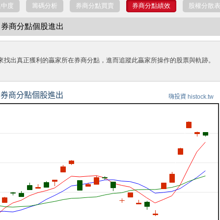
集中度
籌碼分析
券商分點買賣
券商分點績效
股權分散
信託 券商分點個股進出
來找出真正獲利的贏家所在券商分點，進而追蹤此贏家所操作的股票與軌跡。
券商分點個股進出
嗨投資 histock.tw