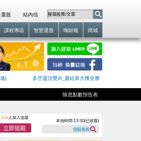
自選股
站內信
課程專區
智慧選股
嗨財報
商城
0點
多空靈活雙向_週結算大獲全勝
除息點數預告表
326
人加入追蹤
本地時間:
13:30
(已收盤)
立即追蹤