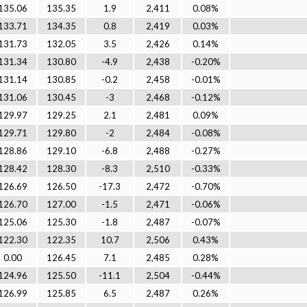
135.06
135.35
1.9
2,411
0.08%
133.71
134.35
0.8
2,419
0.03%
131.73
132.05
3.5
2,426
0.14%
131.34
130.80
-4.9
2,438
-0.20%
131.14
130.85
-0.2
2,458
-0.01%
131.06
130.45
-3
2,468
-0.12%
129.97
129.25
2.1
2,481
0.09%
129.71
129.80
-2
2,484
-0.08%
128.86
129.10
-6.8
2,488
-0.27%
128.42
128.30
-8.3
2,510
-0.33%
126.69
126.50
-17.3
2,472
-0.70%
126.70
127.00
-1.5
2,471
-0.06%
125.06
125.30
-1.8
2,487
-0.07%
122.30
122.35
10.7
2,506
0.43%
0.00
126.45
7.1
2,485
0.28%
124.96
125.50
-11.1
2,504
-0.44%
126.99
125.85
6.5
2,487
0.26%