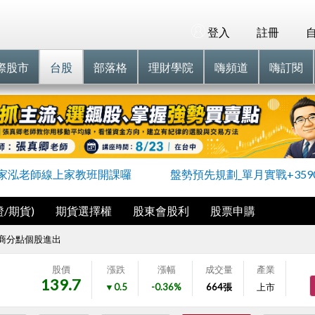
登入
註冊
際股市
台股
部落格
理財學院
嗨頻道
嗨訂閱
家泓老師線上家教班開課囉
盤勢預先規劃_單月實戰+359
/期貨)
期貨選擇權
股東會股利
股票申購
商分點個股進出
股價
漲跌
漲幅
成交量
產業
139.7
▼0.5
-0.36%
664
張
上市