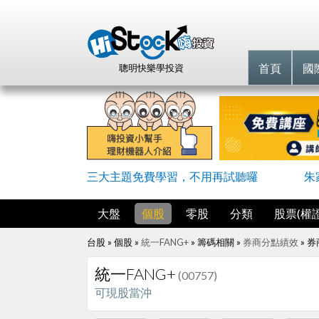
首頁
國
聰明快樂學投資
三大主題免費學習，不用再試聽囉
朱
大盤
個股
零股
分類
股票(權證
台股 » 個股 »
統一FANG+
» 籌碼相關 »
券商分點績效
»
券
統一FANG+
(00757)
可現股當沖