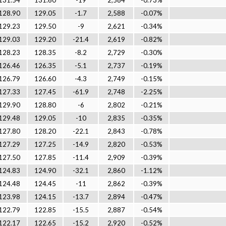
131.54
131.60
-19
2,584
-0.73%
128.90
129.05
-1.7
2,588
-0.07%
129.23
129.50
-9
2,621
-0.34%
129.03
129.20
-21.4
2,619
-0.82%
128.23
128.35
-8.2
2,729
-0.30%
126.46
126.35
-5.1
2,737
-0.19%
126.79
126.60
-4.3
2,749
-0.15%
127.33
127.45
-61.9
2,748
-2.25%
129.90
128.80
-6
2,802
-0.21%
129.48
129.05
-10
2,835
-0.35%
127.80
128.20
-22.1
2,843
-0.78%
127.29
127.25
-14.9
2,820
-0.53%
127.50
127.85
-11.4
2,909
-0.39%
124.83
124.90
-32.1
2,860
-1.12%
124.48
124.45
-11
2,862
-0.39%
123.98
124.15
-13.7
2,894
-0.47%
122.79
122.85
-15.5
2,887
-0.54%
122.17
122.65
-15.2
2,920
-0.52%