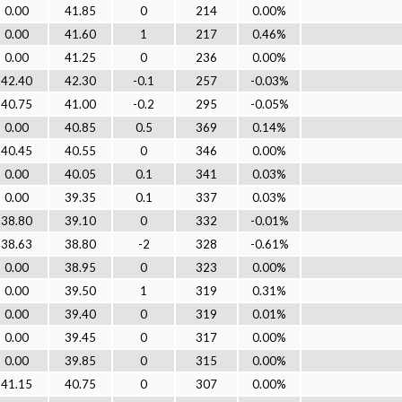
0.00
41.85
0
214
0.00%
0.00
41.60
1
217
0.46%
0.00
41.25
0
236
0.00%
42.40
42.30
-0.1
257
-0.03%
40.75
41.00
-0.2
295
-0.05%
0.00
40.85
0.5
369
0.14%
40.45
40.55
0
346
0.00%
0.00
40.05
0.1
341
0.03%
0.00
39.35
0.1
337
0.03%
38.80
39.10
0
332
-0.01%
38.63
38.80
-2
328
-0.61%
0.00
38.95
0
323
0.00%
0.00
39.50
1
319
0.31%
0.00
39.40
0
319
0.01%
0.00
39.45
0
317
0.00%
0.00
39.85
0
315
0.00%
41.15
40.75
0
307
0.00%