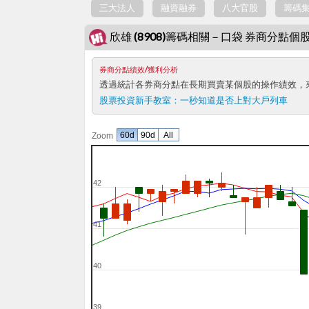
三大法人
融資融券
八大官股
籌碼
欣雄 (8908)籌碼相關－口袋 券商分點個
券商分點績效/獲利分析
透過統計各券商分點在長期買賣某個股的操作績效，
股票投資新手教室：
一秒知道是否上對大戶列車
60d
90d
All
Zoom
42
41
40
39