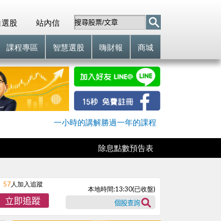
自選股
站內信
課程專區
智慧選股
嗨財報
商城
一小時的講解勝過一年的課程
除息點數預告表
57
人加入追蹤
本地時間:
13:30
(已收盤)
立即追蹤