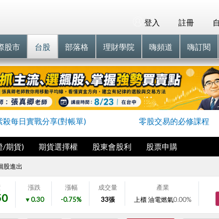
登入
註冊
際股市
台股
部落格
理財學院
嗨頻道
嗨訂閱
紫殺每日實戰分享(對帳單)
零股交易的必修課程
/期貨)
期貨選擇權
股東會股利
股票申購
個股進出
價
漲跌
漲幅
成交量
產業
50
▼0.30
-0.75%
33
張
上櫃 油電燃氣
0.00%