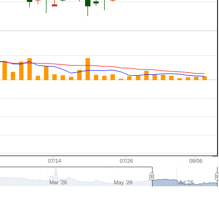
07/14
07/26
08/06
Mar '26
May '26
Jul '26