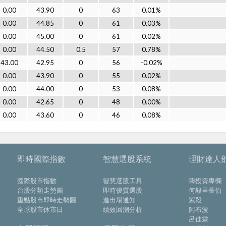
0.00
43.90
0
63
0.01%
0.00
44.85
0
61
0.03%
0.00
45.00
0
61
0.02%
0.00
44.50
0.5
57
0.78%
43.00
42.95
0
56
-0.02%
0.00
43.90
0
55
0.02%
0.00
44.00
0
53
0.08%
0.00
42.65
0
48
0.00%
0.00
43.60
0
46
0.08%
即時國際指數
智慧選股系統
理財達人
國際股市指數
智慧選股工具
嗨投資專欄
台股分類走勢圖
即時優質選股
何毅里長伯
重點股市即時走勢圖
進出場通知
紫殺
全球股市休市日
績效回溯分析
阿布波
呂佳霖