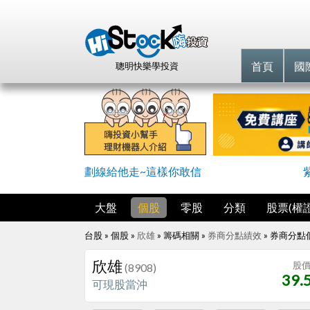
首頁
國
聰明快樂學投資
劃線給他走~這樣你敢信
大盤
個股
零股
分類
股票(權證
台股 » 個股 »
欣雄
» 籌碼相關 »
券商分點績效
»
券商分點
欣雄
股
(8908)
39.
可現股當沖