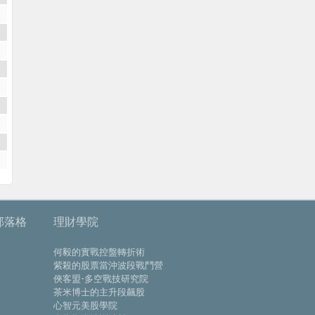
部落格
理財學院
何毅的實戰控盤轉折術
紫殺的股票當沖波段戰鬥營
俠客盟-多空戰技研究院
茶米博士的主升段飆股
心智元美股學院