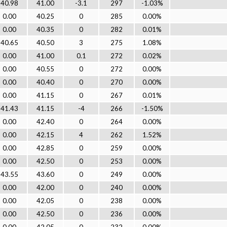
40.98
41.00
-3.1
297
-1.03%
0.00
40.25
0
285
0.00%
0.00
40.35
0
282
0.01%
40.65
40.50
3
275
1.08%
0.00
41.00
0.1
272
0.02%
0.00
40.55
0
272
0.00%
0.00
40.40
0
270
0.00%
0.00
41.15
0
267
0.01%
41.43
41.15
-4
266
-1.50%
0.00
42.40
0
264
0.00%
0.00
42.15
4
262
1.52%
0.00
42.85
0
259
0.00%
0.00
42.50
0
253
0.00%
43.55
43.60
0
249
0.00%
0.00
42.00
0
240
0.00%
0.00
42.05
0
238
0.00%
0.00
42.50
0
236
0.00%