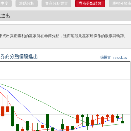
集中度
籌碼分析
券商分點買賣
券商分點績效
股權分散
股進出
來找出真正獲利的贏家所在券商分點，進而追蹤此贏家所操作的股票與軌跡。
券商分點個股進出
嗨投資 histock.tw