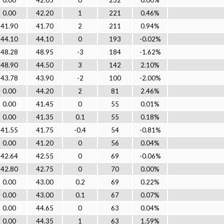
0.00
42.05
0
232
0.00%
0.00
42.20
1
221
0.46%
41.90
41.70
2
211
0.94%
44.10
44.10
0
193
-0.02%
48.28
48.95
-3
184
-1.62%
48.90
44.50
3
142
2.10%
43.78
43.90
-2
100
-2.00%
0.00
44.20
2
81
2.46%
0.00
41.45
0
55
0.01%
0.00
41.35
0.1
55
0.18%
41.55
41.75
-0.4
54
-0.81%
0.00
41.20
0
56
0.04%
42.64
42.55
0
69
-0.06%
42.80
42.75
0
70
0.00%
0.00
43.00
0.2
69
0.22%
0.00
43.00
0.1
67
0.07%
0.00
44.65
0
63
0.04%
0.00
44.35
1
63
1.59%