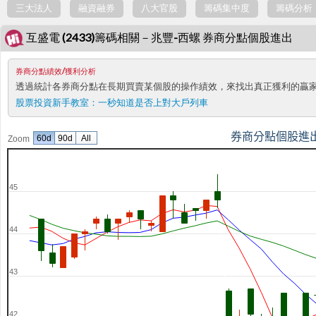
三大法人
融資融券
八大官股
籌碼集中度
籌碼分析
互盛電 (2433)籌碼相關－兆豐-西螺 券商分點個股進出
券商分點績效/獲利分析
透過統計各券商分點在長期買賣某個股的操作績效，來找出真正獲利的贏
股票投資新手教室：
一秒知道是否上對大戶列車
券商分點個股進
60d
90d
All
Zoom
45
44
43
42