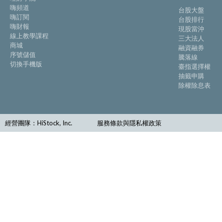
嗨頻道
台股大盤
嗨訂閱
台股排行
嗨財報
現股當沖
線上教學課程
三大法人
商城
融資融券
序號儲值
騰落線
切換手機版
臺指選擇權
抽籤申購
除權除息表
經營團隊：HiStock, Inc.
服務條款與隱私權政策