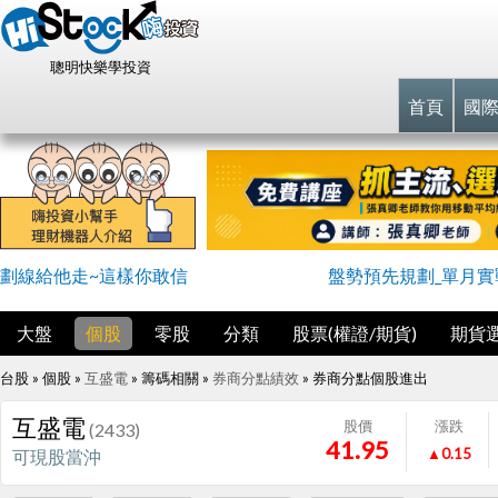
聰明快樂學投資
首頁
國
劃線給他走~這樣你敢信
盤勢預先規劃_單月實戰
大盤
個股
零股
分類
股票(權證/期貨)
期貨
台股 » 個股 »
互盛電
» 籌碼相關 »
券商分點績效
»
券商分點個股進出
互盛電
股價
漲跌
(2433)
41.95
▲0.15
可現股當沖