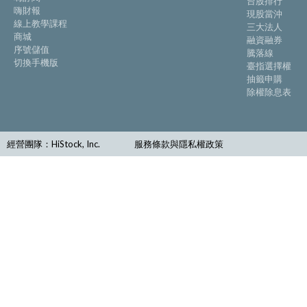
台股排行
嗨財報
現股當沖
線上教學課程
三大法人
商城
融資融券
序號儲值
騰落線
切換手機版
臺指選擇權
抽籤申購
除權除息表
經營團隊：HiStock, Inc.
服務條款與隱私權政策