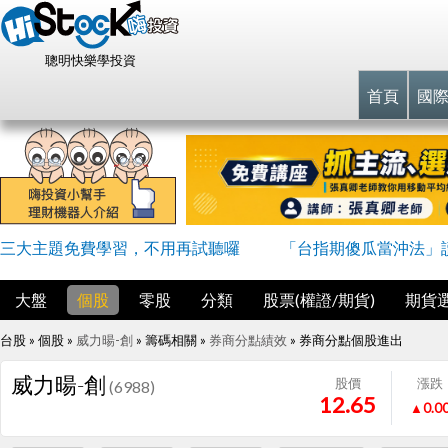
聰明快樂學投資
首頁
國
三大主題免費學習，不用再試聽囉
「台指期傻瓜當沖法」
大盤
個股
零股
分類
股票(權證/期貨)
期貨
台股 » 個股 »
威力暘-創
» 籌碼相關 »
券商分點績效
»
券商分點個股進出
威力暘-創
股價
漲跌
(6988)
12.65
▲0.0