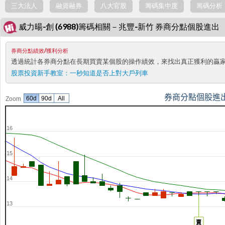
三大法人
融資融券
八大官股
籌碼集中度
籌碼分析
威力暘-創 (6988)籌碼相關－兆豐-新竹 券商分點個股進出
券商分點績效/獲利分析
透過統計各券商分點在長期買賣某個股的操作績效，來找出真正獲利的贏
股票投資新手教室：
一秒知道是否上對大戶列車
券商分點個股進
60d
90d
All
Zoom
16
15
14
13
賣