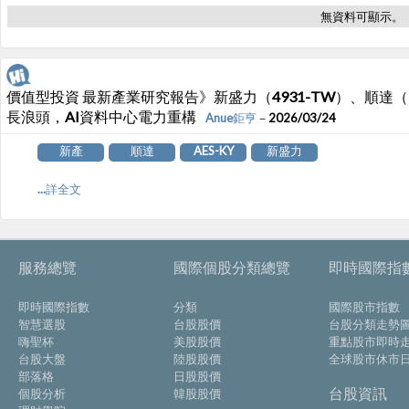
無資料可顯示。
價值型投資 最新產業研究報告》新盛力（4931-TW）、順達（321
長浪頭，AI資料中心電力重構
Anue鉅亨
－2026/03/24
新產
順達
AES-KY
新盛力
...詳全文
服務總覽
國際個股分類總覽
即時國際指
即時國際指數
分類
國際股市指數
智慧選股
台股股價
台股分類走勢
嗨聖杯
美股股價
重點股市即時
台股大盤
陸股股價
全球股市休市
部落格
日股股價
台股資訊
個股分析
韓股股價