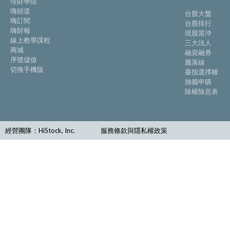
理財學院
嗨頻道
台股大盤
嗨訂閱
台股排行
嗨財報
現股當沖
線上教學課程
三大法人
商城
融資融券
序號儲值
騰落線
切換手機版
臺指選擇權
抽籤申購
除權除息表
經營團隊：HiStock, Inc.
服務條款與隱私權政策