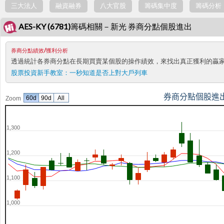
三大法人
融資融券
八大官股
籌碼集中度
籌碼分析
AES-KY (6781)籌碼相關－新光 券商分點個股進出
券商分點績效/獲利分析
透過統計各券商分點在長期買賣某個股的操作績效，來找出真正獲利的贏
股票投資新手教室：
一秒知道是否上對大戶列車
券商分點個股進
60d
90d
All
Zoom
1,300
1,200
1,100
1,000