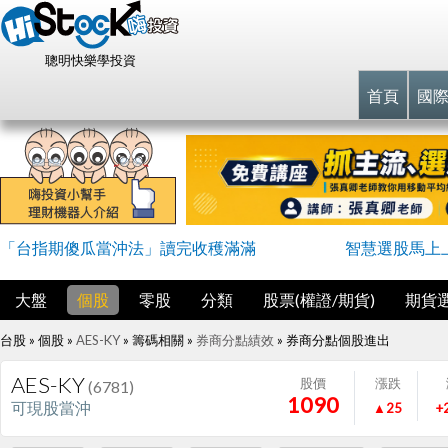
聰明快樂學投資
首頁
國
「台指期傻瓜當沖法」讀完收穫滿滿
智慧選股馬上
大盤
個股
零股
分類
股票(權證/期貨)
期貨
台股 » 個股 »
AES-KY
» 籌碼相關 »
券商分點績效
»
券商分點個股進出
AES-KY
股價
漲跌
(6781)
1090
可現股當沖
▲25
+