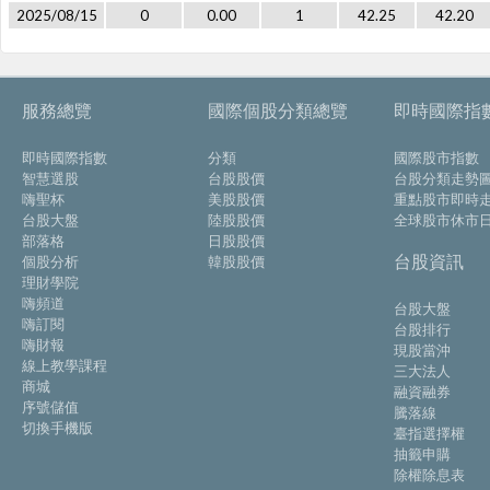
2025/08/15
0
0.00
1
42.25
42.20
服務總覽
國際個股分類總覽
即時國際指
即時國際指數
分類
國際股市指數
智慧選股
台股股價
台股分類走勢
嗨聖杯
美股股價
重點股市即時
台股大盤
陸股股價
全球股市休市
部落格
日股股價
台股資訊
個股分析
韓股股價
理財學院
嗨頻道
台股大盤
嗨訂閱
台股排行
嗨財報
現股當沖
線上教學課程
三大法人
商城
融資融券
序號儲值
騰落線
切換手機版
臺指選擇權
抽籤申購
除權除息表