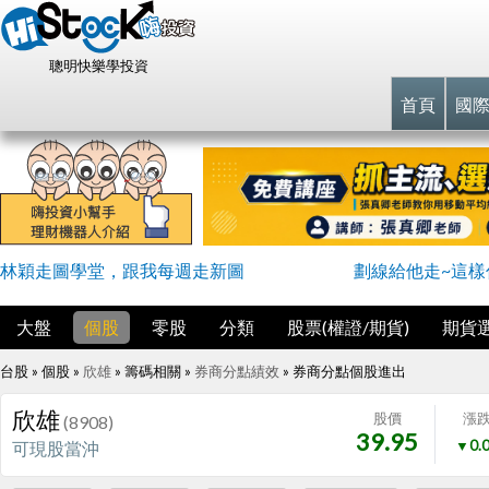
聰明快樂學投資
首頁
國
林穎走圖學堂，跟我每週走新圖
劃線給他走~這樣
大盤
個股
零股
分類
股票(權證/期貨)
期貨
台股 » 個股 »
欣雄
» 籌碼相關 »
券商分點績效
»
券商分點個股進出
欣雄
股價
漲
(8908)
39.95
▼0.
可現股當沖