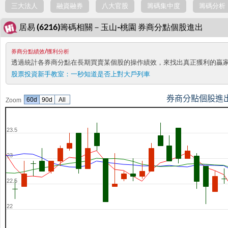
三大法人
融資融券
八大官股
籌碼集中度
籌碼分析
居易 (6216)籌碼相關－玉山-桃園 券商分點個股進出
券商分點績效/獲利分析
透過統計各券商分點在長期買賣某個股的操作績效，來找出真正獲利的贏
股票投資新手教室：
一秒知道是否上對大戶列車
券商分點個股進
60d
90d
All
Zoom
23.5
23
22.5
22