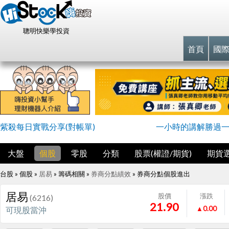
聰明快樂學投資
首頁
國
紫殺每日實戰分享(對帳單)
一小時的講解勝過
大盤
個股
零股
分類
股票(權證/期貨)
期貨
台股 » 個股 »
居易
» 籌碼相關 »
券商分點績效
»
券商分點個股進出
居易
股價
漲跌
(6216)
21.90
▲0.00
可現股當沖