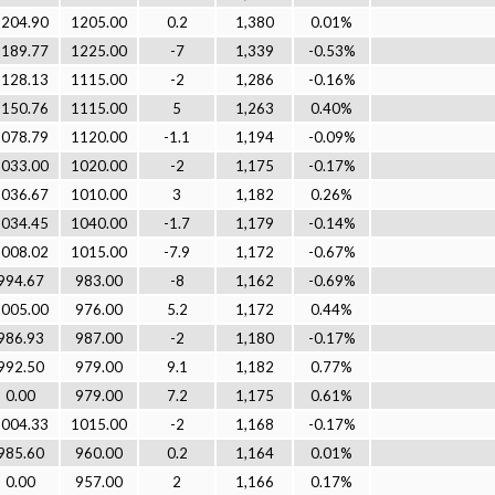
1204.90
1205.00
0.2
1,380
0.01%
1189.77
1225.00
-7
1,339
-0.53%
1128.13
1115.00
-2
1,286
-0.16%
1150.76
1115.00
5
1,263
0.40%
1078.79
1120.00
-1.1
1,194
-0.09%
1033.00
1020.00
-2
1,175
-0.17%
1036.67
1010.00
3
1,182
0.26%
1034.45
1040.00
-1.7
1,179
-0.14%
1008.02
1015.00
-7.9
1,172
-0.67%
994.67
983.00
-8
1,162
-0.69%
1005.00
976.00
5.2
1,172
0.44%
986.93
987.00
-2
1,180
-0.17%
992.50
979.00
9.1
1,182
0.77%
0.00
979.00
7.2
1,175
0.61%
1004.33
1015.00
-2
1,168
-0.17%
985.60
960.00
0.2
1,164
0.01%
0.00
957.00
2
1,166
0.17%