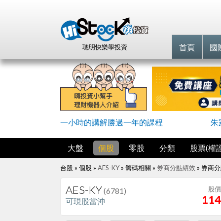
首頁
國
聰明快樂學投資
一小時的講解勝過一年的課程
朱
大盤
個股
零股
分類
股票(權證
台股 » 個股 »
AES-KY
» 籌碼相關 »
券商分點績效
»
券商分
AES-KY
股價
(6781)
114
可現股當沖