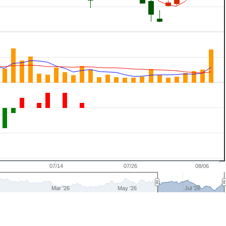
07/14
07/26
08/06
Mar '26
May '26
Jul '26