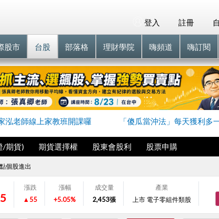
登入
註冊
際股市
台股
部落格
理財學院
嗨頻道
嗨訂閱
家泓老師線上家教班開課囉
「傻瓜當沖法」每天獲利多
/期貨)
期貨選擇權
股東會股利
股票申購
點個股進出
漲跌
漲幅
成交量
產業
5
▲55
+5.05%
2,453
張
上市 電子零組件類股