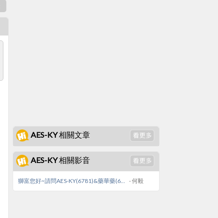
表
AES-KY 相關文章
AES-KY 相關影音
獅富您好~請問AES-KY(6781)&藥華藥(6446)成本皆在130到140左右，請問後續還有看漲機會嗎?
- 何毅