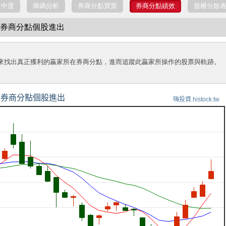
集中度
籌碼分析
券商分點買賣
券商分點績效
股權分散
東大 券商分點個股進出
來找出真正獲利的贏家所在券商分點，進而追蹤此贏家所操作的股票與軌跡。
券商分點個股進出
嗨投資 histock.tw