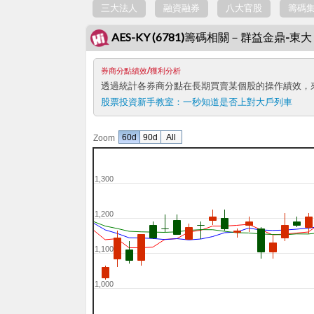
三大法人
融資融券
八大官股
籌碼
AES-KY (6781)籌碼相關－群益金鼎-
券商分點績效/獲利分析
透過統計各券商分點在長期買賣某個股的操作績效，
股票投資新手教室：
一秒知道是否上對大戶列車
60d
90d
All
Zoom
1,300
1,200
1,100
1,000