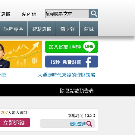
自選股
站內信
課程專區
智慧選股
嗨財報
商城
一些
大通膨時代來臨的理財策略
除息點數預告表
207
人加入追蹤
本地時間:
13:30
立即追蹤