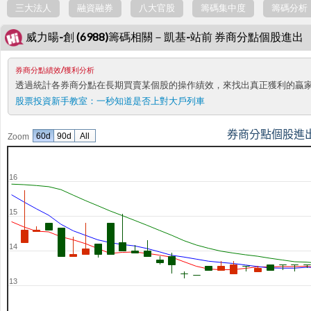
三大法人
融資融券
八大官股
籌碼集中度
籌碼分析
威力暘-創 (6988)籌碼相關－凱基-站前 券商分點個股進出
券商分點績效/獲利分析
透過統計各券商分點在長期買賣某個股的操作績效，來找出真正獲利的贏
股票投資新手教室：
一秒知道是否上對大戶列車
券商分點個股進
60d
90d
All
Zoom
16
15
14
13