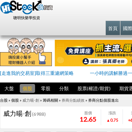
聰明快樂學投資
首頁
國
[走進我的交易室]取得三重濾網策略
一小時的講解勝過
大盤
個股
零股
分類
股票(權證/期貨)
期貨
台股 » 個股 »
威力暘-創
» 籌碼相關 »
券商分點績效
»
券商分點個股進出
威力暘-創
股價
漲跌
(6988)
12.65
▲0.75
+