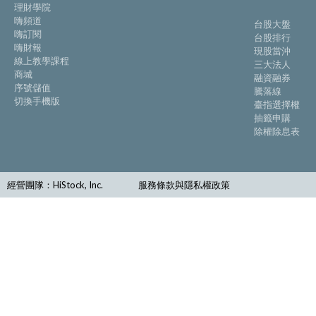
理財學院
嗨頻道
台股大盤
嗨訂閱
台股排行
嗨財報
現股當沖
線上教學課程
三大法人
商城
融資融券
序號儲值
騰落線
切換手機版
臺指選擇權
抽籤申購
除權除息表
經營團隊：HiStock, Inc.
服務條款與隱私權政策