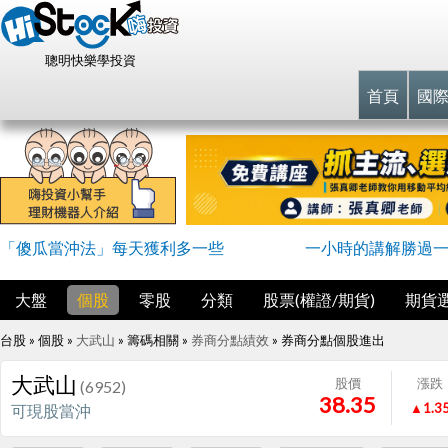
聰明快樂學投資
首頁
國
「傻瓜當沖法」每天獲利多一些
一小時的講解勝過
大盤
個股
零股
分類
股票(權證/期貨)
期貨
台股 » 個股 »
大武山
» 籌碼相關 »
券商分點績效
»
券商分點個股進出
大武山
股價
漲跌
(6952)
38.35
▲1.3
可現股當沖