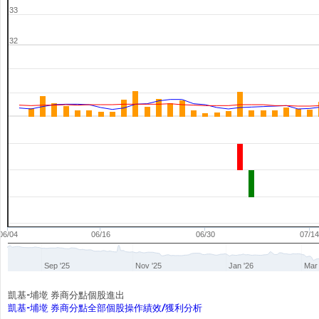
33
32
06/04
06/16
06/30
07/1
Sep '25
Nov '25
Jan '26
Mar 
凱基-埔墘 券商分點個股進出
凱基-埔墘 券商分點全部個股操作績效/獲利分析