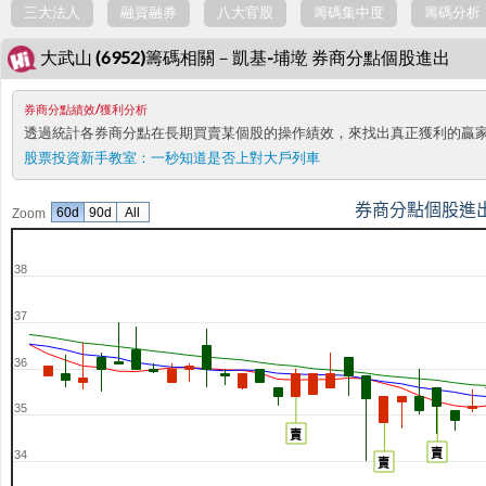
三大法人
融資融券
八大官股
籌碼集中度
籌碼分析
大武山 (6952)籌碼相關－凱基-埔墘 券商分點個股進出
券商分點績效/獲利分析
透過統計各券商分點在長期買賣某個股的操作績效，來找出真正獲利的贏
股票投資新手教室：
一秒知道是否上對大戶列車
券商分點個股進
60d
90d
All
Zoom
38
37
36
35
賣
賣
34
賣