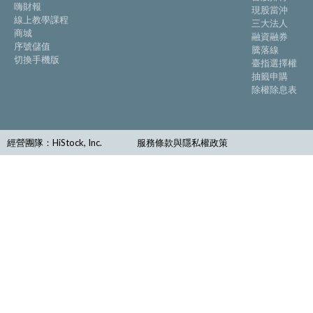
嗨財報
現股當沖
線上教學課程
三大法人
商城
融資融券
序號儲值
騰落線
切換手機版
臺指選擇權
抽籤申購
除權除息表
經營團隊：HiStock, Inc.
服務條款與隱私權政策