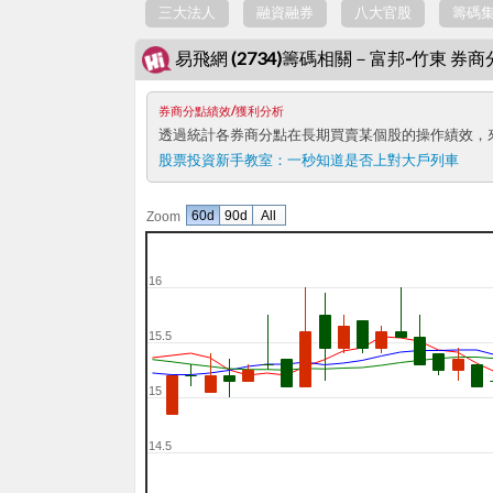
三大法人
融資融券
八大官股
籌碼
易飛網 (2734)籌碼相關－富邦-竹東 券
券商分點績效/獲利分析
透過統計各券商分點在長期買賣某個股的操作績效，
股票投資新手教室：
一秒知道是否上對大戶列車
60d
90d
All
Zoom
16
15.5
15
14.5