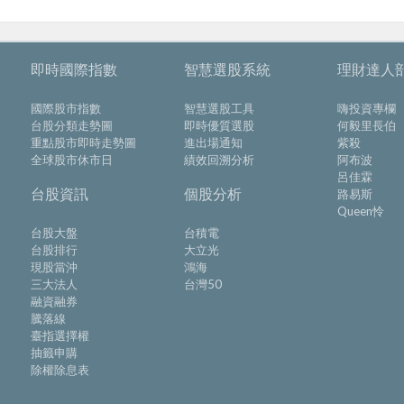
即時國際指數
智慧選股系統
理財達人
國際股市指數
智慧選股工具
嗨投資專欄
台股分類走勢圖
即時優質選股
何毅里長伯
重點股市即時走勢圖
進出場通知
紫殺
全球股市休市日
績效回溯分析
阿布波
呂佳霖
台股資訊
個股分析
路易斯
Queen怜
台股大盤
台積電
台股排行
大立光
現股當沖
鴻海
三大法人
台灣50
融資融券
騰落線
臺指選擇權
抽籤申購
除權除息表