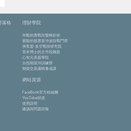
部落格
理財學院
何毅的實戰控盤轉折術
紫殺的股票當沖波段戰鬥營
俠客盟-多空戰技研究院
茶米博士的主升段飆股
心智元美股學院
台指期當沖訓練營
期貨交易邏輯養成課
網站資源
FaceBook官方粉絲團
YouTube頻道
使用說明
建議與問題回報