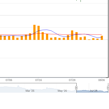
07/06
07/16
07/28
08/06
Mar '26
May '26
Jul '26