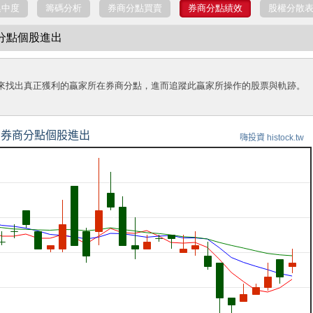
集中度
籌碼分析
券商分點買賣
券商分點績效
股權分散
商分點個股進出
來找出真正獲利的贏家所在券商分點，進而追蹤此贏家所操作的股票與軌跡。
券商分點個股進出
嗨投資 histock.tw