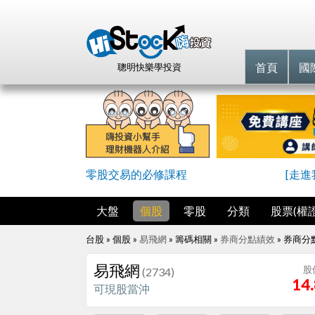
首頁
國
聰明快樂學投資
零股交易的必修課程
[走
大盤
個股
零股
分類
股票(權證
台股 » 個股 »
易飛網
» 籌碼相關 »
券商分點績效
»
券商分
易飛網
股
(2734)
14
可現股當沖