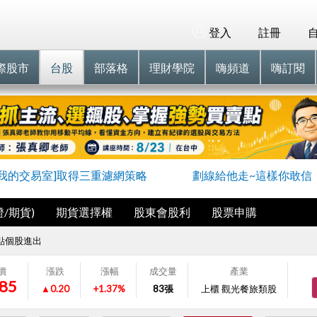
登入
註冊
際股市
台股
部落格
理財學院
嗨頻道
嗨訂閱
進我的交易室]取得三重濾網策略
劃線給他走~這樣你敢信
/期貨)
期貨選擇權
股東會股利
股票申購
點個股進出
價
漲跌
漲幅
成交量
產業
.85
▲0.20
+1.37%
83
張
上櫃 觀光餐旅類股