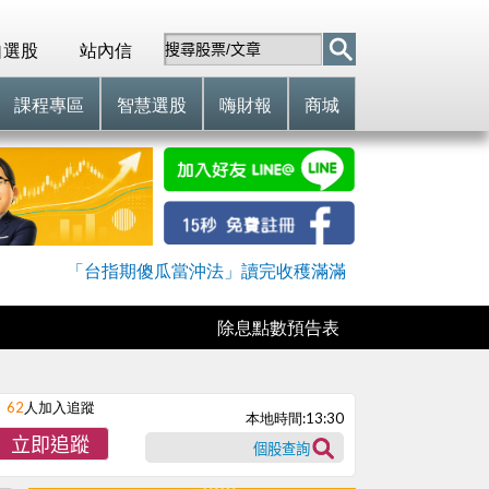
自選股
站內信
課程專區
智慧選股
嗨財報
商城
「台指期傻瓜當沖法」讀完收穫滿滿
除息點數預告表
62
人加入追蹤
本地時間:
13:30
立即追蹤