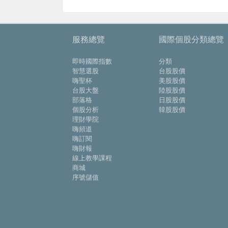
服務總覽
國際個股分類總覽
即時國際指數
分類
智慧選股
台股股價
嗨聖杯
美股股價
台股大盤
陸股股價
部落格
日股股價
個股分析
韓股股價
理財學院
嗨頻道
嗨訂閱
嗨財報
線上教學課程
商城
序號儲值