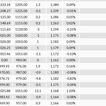
1233.18
1205.00
1.3
1,380
0.09%
1208.27
1225.00
-0.1
1,339
-0.01%
1125.00
1115.00
0.2
1,286
0.01%
1148.69
1115.00
0.2
1,263
0.02%
1111.60
1120.00
-3
1,194
-0.25%
1025.00
1020.00
-1
1,175
-0.08%
1020.00
1010.00
1
1,182
0.09%
1026.25
1040.00
1
1,179
0.09%
1015.46
1015.00
-1.1
1,172
-0.10%
0.00
983.00
0
1,162
0.00%
999.93
976.00
1.9
1,172
0.16%
970.00
987.00
-0.9
1,180
-0.08%
976.72
979.00
-9.8
1,182
-0.83%
999.00
979.00
-0.5
1,175
-0.04%
1025.88
1015.00
12.1
1,168
1.03%
983.43
960.00
-0.9
1,164
-0.08%
969.00
957.00
0.3
1,166
0.03%