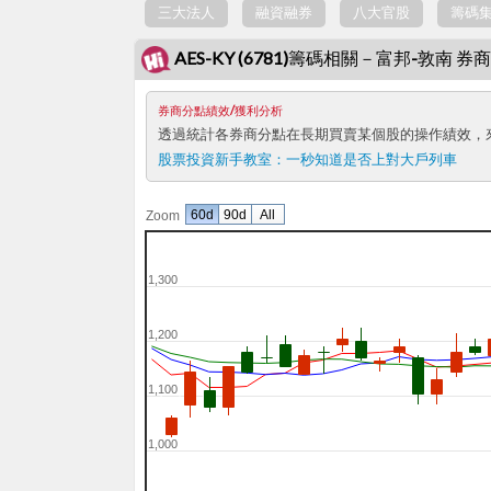
三大法人
融資融券
八大官股
籌碼
AES-KY (6781)籌碼相關－富邦-敦南 
券商分點績效/獲利分析
透過統計各券商分點在長期買賣某個股的操作績效，
股票投資新手教室：
一秒知道是否上對大戶列車
60d
90d
All
Zoom
1,300
1,200
1,100
1,000