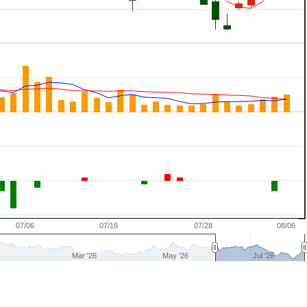
07/06
07/16
07/28
08/06
Mar '26
May '26
Jul '26