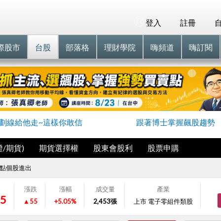
登入
註冊
際股市
台股
部落格
理財學院
嗨頻道
嗨訂閱
劃線給他走~這樣你敢信
跟著博士掌握飆股趨勢
/期貨)
期貨選擇權
股東會股利
股票申購
點個股進出
漲跌
漲幅
成交量
產業
5
▲55
+5.05%
2,453
張
上市 電子零組件類股