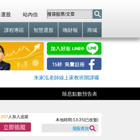
自選股
站內信
課程專區
智慧選股
嗨財報
商城
朱家泓老師線上家教班開課囉
除息點數預告表
207
人加入追蹤
本地時間:
13:35
(已收盤)
立即追蹤