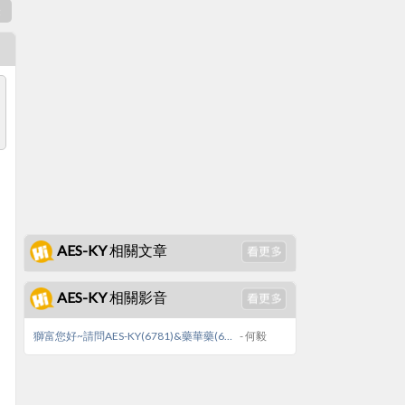
表
AES-KY 相關文章
AES-KY 相關影音
獅富您好~請問AES-KY(6781)&藥華藥(6446)成本皆在130到140左右，請問後續還有看漲機會嗎?
- 何毅