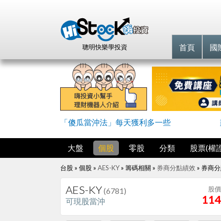
首頁
國
聰明快樂學投資
「傻瓜當沖法」每天獲利多一些
大盤
個股
零股
分類
股票(權證
台股 » 個股 »
AES-KY
» 籌碼相關 »
券商分點績效
»
券商分
AES-KY
股價
(6781)
114
可現股當沖