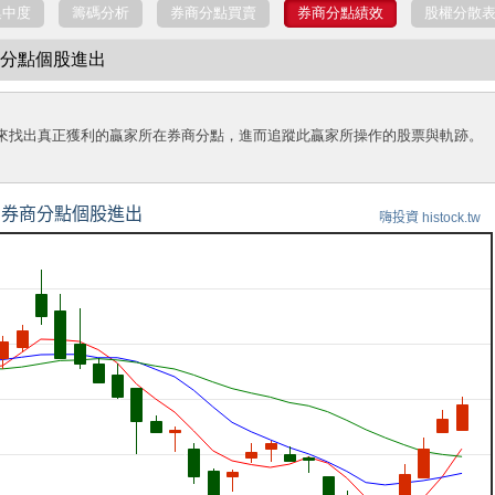
集中度
籌碼分析
券商分點買賣
券商分點績效
股權分散
券商分點個股進出
來找出真正獲利的贏家所在券商分點，進而追蹤此贏家所操作的股票與軌跡。
券商分點個股進出
嗨投資 histock.tw