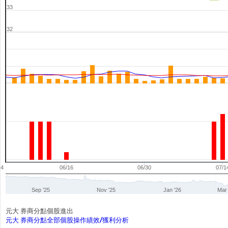
33
32
04
06/16
06/30
07/1
Sep '25
Nov '25
Jan '26
Mar 
元大 券商分點個股進出
元大 券商分點全部個股操作績效/獲利分析