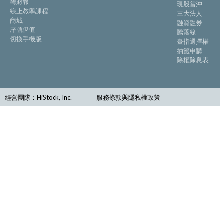
嗨財報
現股當沖
線上教學課程
三大法人
商城
融資融券
序號儲值
騰落線
切換手機版
臺指選擇權
抽籤申購
除權除息表
經營團隊：HiStock, Inc.
服務條款與隱私權政策