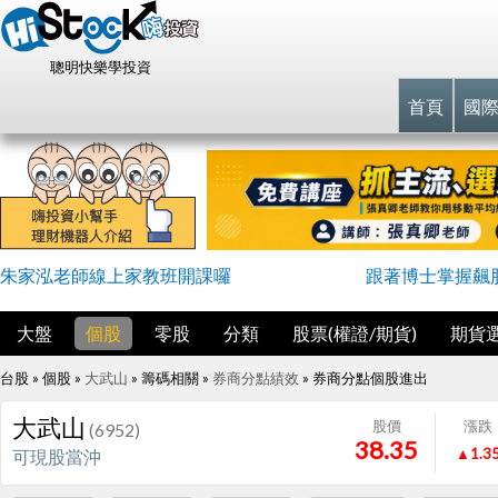
聰明快樂學投資
首頁
國
朱家泓老師線上家教班開課囉
跟著博士掌握飆
大盤
個股
零股
分類
股票(權證/期貨)
期貨
台股 » 個股 »
大武山
» 籌碼相關 »
券商分點績效
»
券商分點個股進出
大武山
股價
漲跌
(6952)
38.35
▲1.3
可現股當沖