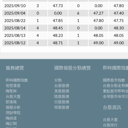
2025/09/10
3
47.73
0
0.00
47.80
2025/09/04
0
0.00
6
47.27
47.40
2025/08/22
1
47.85
1
47.80
47.75
2025/08/14
4
48.45
0
0.00
48.30
2025/08/13
4
48.23
1
48.05
48.05
2025/08/12
4
48.71
1
49.00
49.00
服務總覽
國際個股分類總覽
即時國際指
即時國際指數
分類
國際股市指數
智慧選股
台股股價
台股分類走勢
嗨聖杯
美股股價
重點股市即時
台股大盤
陸股股價
全球股市休市
部落格
日股股價
台股資訊
個股分析
韓股股價
理財學院
嗨頻道
台股大盤
嗨訂閱
台股排行