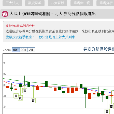
三大法人
融資融券
八大官股
籌碼集中度
籌碼分析
大武山 (6952)籌碼相關－元大 券商分點個股進出
券商分點績效/獲利分析
透過統計各券商分點在長期買賣某個股的操作績效，來找出真正獲利的贏
股票投資新手教室：
一秒知道是否上對大戶列車
券商分點個股進
60d
90d
All
Zoom
38
37
36
買
35
買
買
買
買
34
買