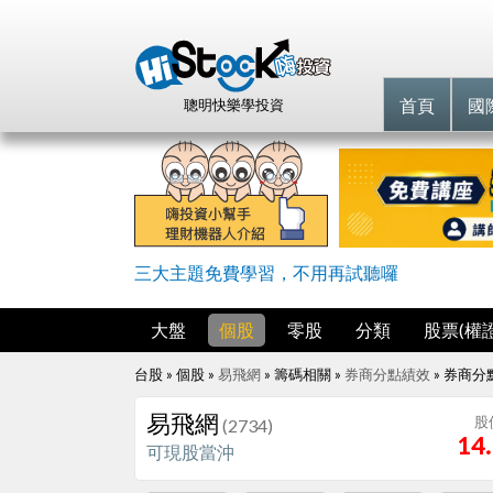
首頁
國
聰明快樂學投資
三大主題免費學習，不用再試聽囉
大盤
個股
零股
分類
股票(權證
台股 » 個股 »
易飛網
» 籌碼相關 »
券商分點績效
»
券商分
易飛網
股
(2734)
14
可現股當沖