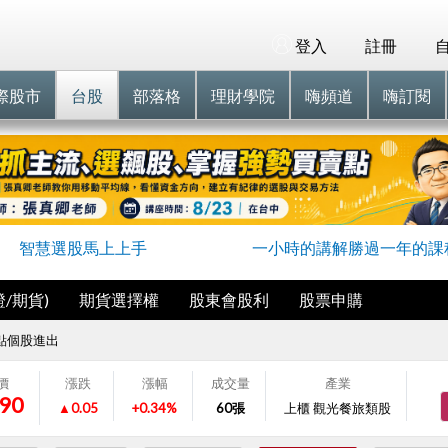
登入
註冊
際股市
台股
部落格
理財學院
嗨頻道
嗨訂閱
智慧選股馬上上手
一小時的講解勝過一年的課
/期貨)
期貨選擇權
股東會股利
股票申購
點個股進出
價
漲跌
漲幅
成交量
產業
.90
▲0.05
+0.34%
60
張
上櫃 觀光餐旅類股