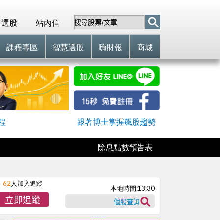
自選股
站內信
課程專區
智慧選股
嗨財報
商城
程
跟著博士掌握飆股趨勢
除息點數預告表
62
人加入追蹤
本地時間:
13:30
立即追蹤