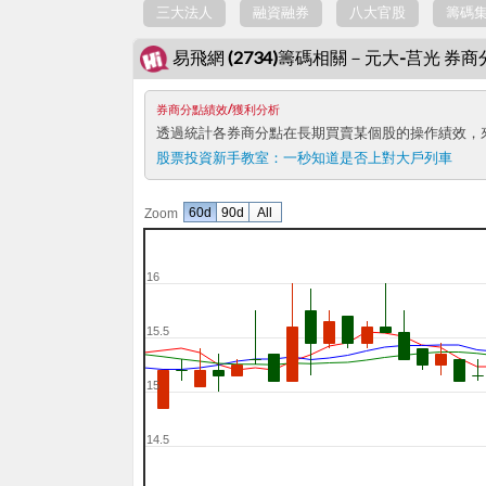
三大法人
融資融券
八大官股
籌碼
易飛網 (2734)籌碼相關－元大-莒光 券
券商分點績效/獲利分析
透過統計各券商分點在長期買賣某個股的操作績效，
股票投資新手教室：
一秒知道是否上對大戶列車
60d
90d
All
Zoom
16
15.5
15
14.5