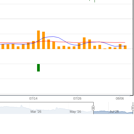
07/14
07/26
08/06
Mar '26
May '26
Jul '26