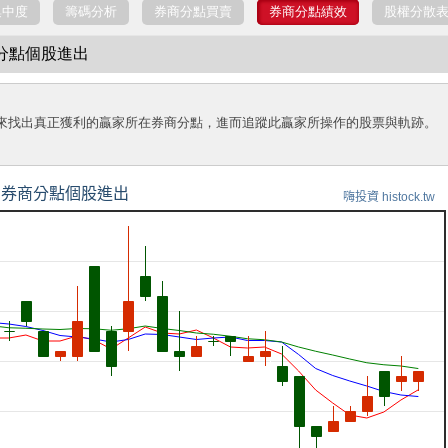
集中度
籌碼分析
券商分點買賣
券商分點績效
股權分散
商分點個股進出
來找出真正獲利的贏家所在券商分點，進而追蹤此贏家所操作的股票與軌跡。
券商分點個股進出
嗨投資 histock.tw