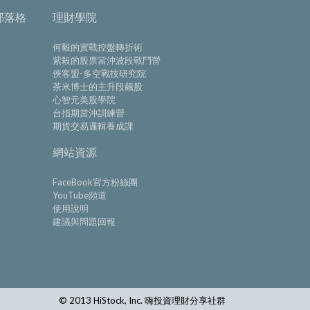
部落格
理財學院
何毅的實戰控盤轉折術
紫殺的股票當沖波段戰鬥營
俠客盟-多空戰技研究院
茶米博士的主升段飆股
心智元美股學院
台指期當沖訓練營
期貨交易邏輯養成課
網站資源
FaceBook官方粉絲團
YouTube頻道
使用說明
建議與問題回報
© 2013 HiStock, Inc. 嗨投資理財分享社群