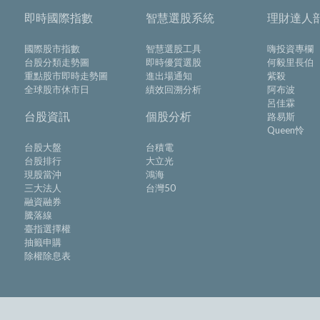
即時國際指數
智慧選股系統
理財達人
國際股市指數
智慧選股工具
嗨投資專欄
台股分類走勢圖
即時優質選股
何毅里長伯
重點股市即時走勢圖
進出場通知
紫殺
全球股市休市日
績效回溯分析
阿布波
呂佳霖
台股資訊
個股分析
路易斯
Queen怜
台股大盤
台積電
台股排行
大立光
現股當沖
鴻海
三大法人
台灣50
融資融券
騰落線
臺指選擇權
抽籤申購
除權除息表