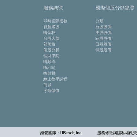
服務總覽
國際個股分類總覽
即時國際指數
分類
智慧選股
台股股價
嗨聖杯
美股股價
台股大盤
陸股股價
部落格
日股股價
個股分析
韓股股價
理財學院
嗨頻道
嗨訂閱
嗨財報
線上教學課程
商城
序號儲值
經營團隊：HiStock, Inc.
服務條款與隱私權政策