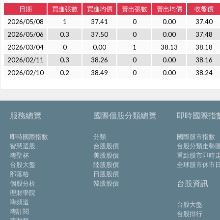
日期
買進張數
買進均價
賣出張數
賣出均價
收盤價
2026/05/08
1
37.41
0
0.00
37.40
2026/05/06
0.3
37.50
0
0.00
37.48
2026/03/04
0
0.00
1
38.13
38.18
2026/02/11
0.3
38.26
0
0.00
38.16
2026/02/10
0.2
38.49
0
0.00
38.24
服務總覽
國際個股分類總覽
即時國際指
即時國際指數
分類
國際股市指數
智慧選股
台股股價
台股分類走勢
嗨聖杯
美股股價
重點股市即時
台股大盤
陸股股價
全球股市休市
部落格
日股股價
台股資訊
個股分析
韓股股價
理財學院
嗨頻道
台股大盤
嗨訂閱
台股排行