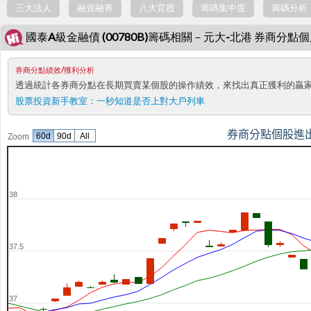
三大法人
融資融券
八大官股
籌碼集中度
籌碼分析
國泰A級金融債 (00780B)籌碼相關－元大-北港 券商分點
券商分點績效/獲利分析
透過統計各券商分點在長期買賣某個股的操作績效，來找出真正獲利的贏
股票投資新手教室：
一秒知道是否上對大戶列車
券商分點個股進
60d
90d
All
Zoom
38
37.5
37