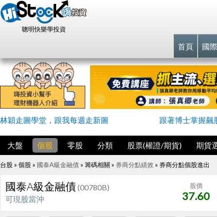
聰明快樂學投資
首頁
國
林穎走圖學堂，跟我每週走新圖
跟著博士掌握飆
大盤
個股
零股
分類
股票(權證/期貨)
期貨
台股 » 個股 »
國泰A級金融債
» 籌碼相關 »
券商分點績效
»
券商分點個股進出
國泰A級金融債
股價
(00780B)
37.60
可現股當沖