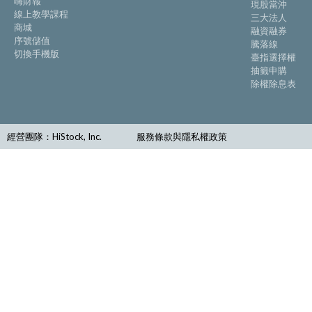
嗨財報
現股當沖
線上教學課程
三大法人
商城
融資融券
序號儲值
騰落線
切換手機版
臺指選擇權
抽籤申購
除權除息表
經營團隊：HiStock, Inc.
服務條款與隱私權政策