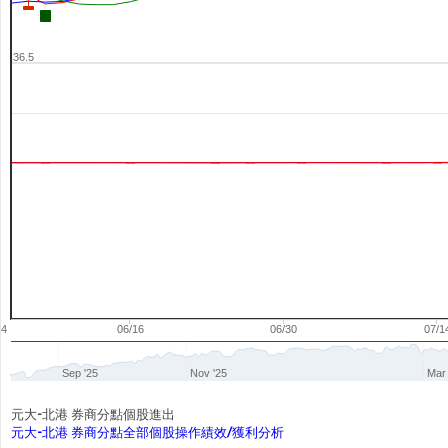
36.5
04
06/16
06/30
07/1
Sep '25
Nov '25
Mar 
元大-北港 券商分點個股進出
元大-北港 券商分點全部個股操作績效/獲利分析