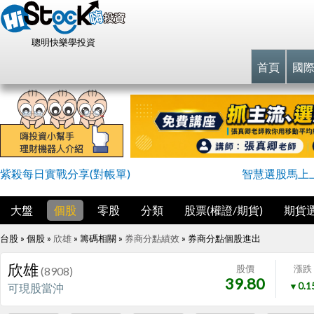
聰明快樂學投資
首頁
國
紫殺每日實戰分享(對帳單)
智慧選股馬上
大盤
個股
零股
分類
股票(權證/期貨)
期貨
台股 » 個股 »
欣雄
» 籌碼相關 »
券商分點績效
»
券商分點個股進出
欣雄
股價
漲跌
(8908)
39.80
▼0.1
可現股當沖