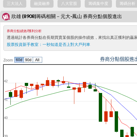
三大法人
融資融券
八大官股
籌碼集中度
籌碼分析
欣雄 (8908)籌碼相關－元大-鳳山 券商分點個股進出
券商分點績效/獲利分析
透過統計各券商分點在長期買賣某個股的操作績效，來找出真正獲利的贏
股票投資新手教室：
一秒知道是否上對大戶列車
券商分點個股進
60d
90d
All
Zoom
42
41
40
39