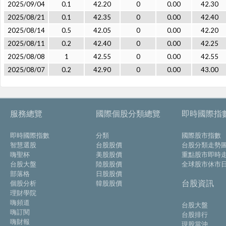
2025/09/04
0.1
42.20
0
0.00
42.30
2025/08/21
0.1
42.35
0
0.00
42.40
2025/08/14
0.5
42.05
0
0.00
42.20
2025/08/11
0.2
42.40
0
0.00
42.25
2025/08/08
1
42.55
0
0.00
42.55
2025/08/07
0.2
42.90
0
0.00
43.00
服務總覽
國際個股分類總覽
即時國際指
即時國際指數
分類
國際股市指數
智慧選股
台股股價
台股分類走勢
嗨聖杯
美股股價
重點股市即時
台股大盤
陸股股價
全球股市休市
部落格
日股股價
台股資訊
個股分析
韓股股價
理財學院
嗨頻道
台股大盤
嗨訂閱
台股排行
嗨財報
現股當沖