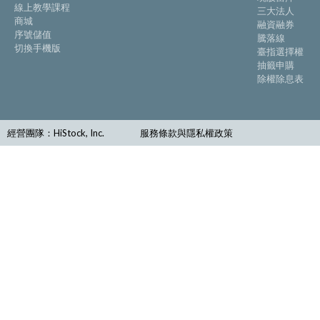
線上教學課程
三大法人
商城
融資融券
序號儲值
騰落線
切換手機版
臺指選擇權
抽籤申購
除權除息表
經營團隊：HiStock, Inc.
服務條款與隱私權政策